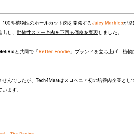
100％植物性のホールカット肉を開発する
Juicy Marbles
が挙
進出し、
動物性ステーキ肉を下回る価格を実現
しました。
MeliBio
と共同で「
Better Foodie
」ブランドを立ち上げ、植物
んでしたが、Tech4Meatはスロベニア初の培養肉企業とし
ています。