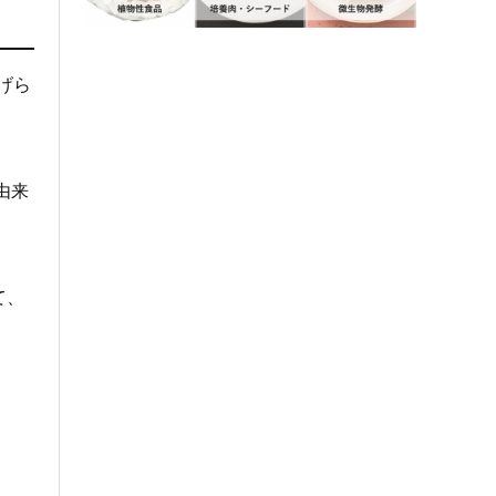
げら
由来
て、