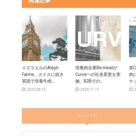
関連記事
イスラエルのAleph
培養肉企業Re:meatが
英C
Farms、スイスに続き
Curveへの社名変更を実
肉
英国で培養牛肉...
施、B2Bでの...
ケッ
2023.08.10
2025.11.17
2
コメント ( 0 )