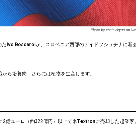
Photo by engin akyurt on Un
めた
Ivo Boscarol
が、スロベニア西部のアイドフシュチナに新
胞から培養肉、さらには植物を生産します。
022年に2億ユーロ（約322億円）以上で米
Textron
に売却した起業家