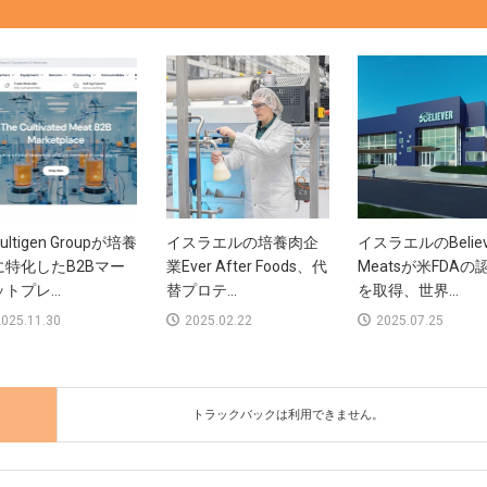
ultigen Groupが培養
イスラエルの培養肉企
イスラエルのBeliev
に特化したB2Bマー
業Ever After Foods、代
Meatsが米FDAの
トプレ...
替プロテ...
を取得、世界...
025.11.30
2025.02.22
2025.07.25
トラックバックは利用できません。