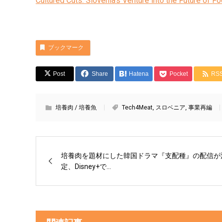
Cultured Cuts: Slovenia’s Venture into the Future of 
ブックマーク
Post
Share
Hatena
Pocket
RS
培養肉 / 培養魚
Tech4Meat
,
スロベニア
,
事業再編
培養肉を題材にした韓国ドラマ『支配種』の配信が
定、Disney+で...