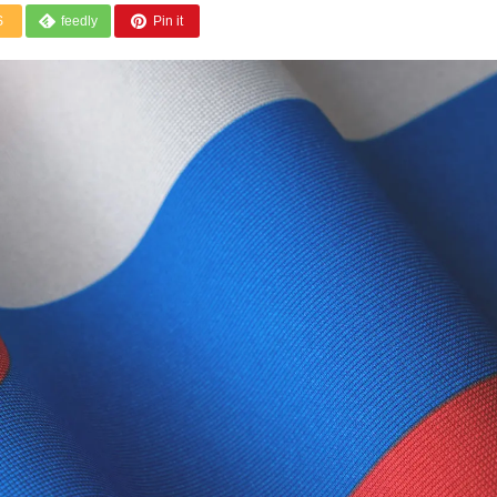
S
feedly
Pin it