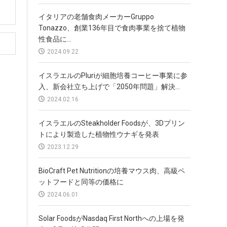
イタリアの老舗食肉メーカーGruppo
Tonazzo、創業136年目で食肉事業を捨て植物
性食品に...
2024.09.22
イスラエルのPluriが細胞培養コーヒー事業に参
入、新会社立ち上げで「2050年問題」解決...
2024.02.16
イスラエルのSteakholder Foodsが、3Dプリン
トにより製造した植物性ウナギを発表
2023.12.29
BioCraft Pet Nutritionの培養マウス肉、高級ペ
ットフードと同等の価格に
2024.06.01
Solar FoodsがNasdaq First Northへの上場を発