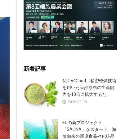
新着記事
仏Dry4Good、精密乾燥技術
を用いた天然原料の生産能
力を10倍に拡大するた...
2026.08.08
EUの新プロジェクト
「SALINA」がスタート、海
藻由来の新規食品や化粧品