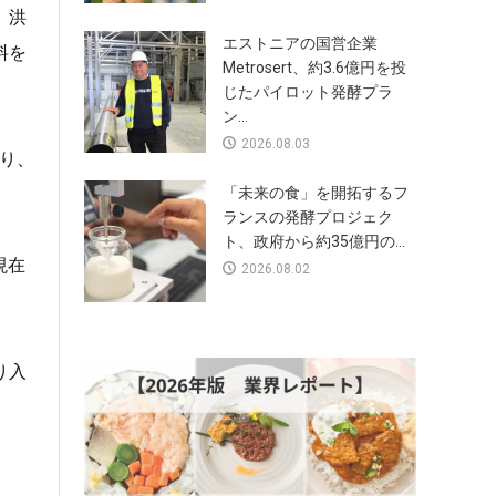
、洪
エストニアの国営企業
料を
Metrosert、約3.6億円を投
じたパイロット発酵プラ
ン...
2026.08.03
おり、
「未来の食」を開拓するフ
ランスの発酵プロジェク
ト、政府から約35億円の...
現在
2026.08.02
り入