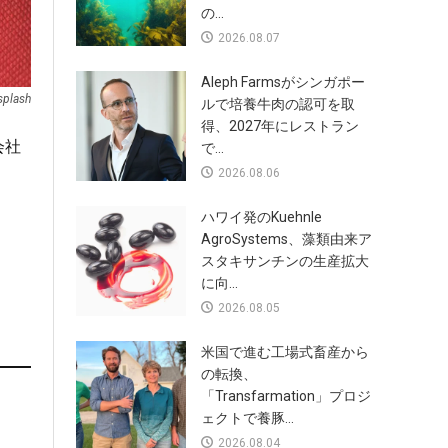
の...
2026.08.07
Aleph Farmsがシンガポー
splash
ルで培養牛肉の認可を取
得、2027年にレストラン
会社
で...
2026.08.06
ハワイ発のKuehnle
AgroSystems、藻類由来ア
スタキサンチンの生産拡大
に向...
2026.08.05
米国で進む工場式畜産から
の転換、
「Transfarmation」プロジ
。
ェクトで養豚...
2026.08.04