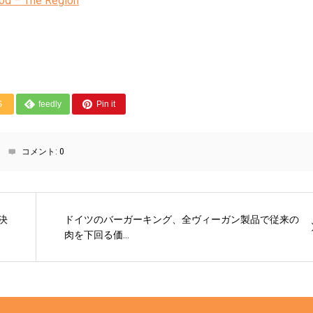
Food – The Region
S
feedly
Pin it
コメント:
0
決
ドイツのバーガーキング、全ヴィーガン製品で従来の
肉を下回る価...