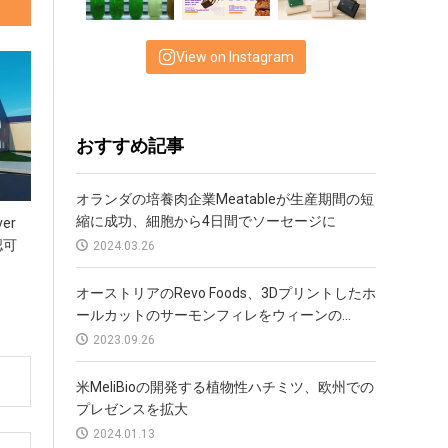
View on Instagram
おすすめ記事
オランダの培養肉企業Meatableが生産期間の短
縮に成功、細胞から4日間でソーセージに
er
認可
2024.03.26
オーストリアのRevo Foods、3Dプリントしたホ
ールカットのサーモンフィレをウィーンの...
2023.09.26
米MeliBioの開発する植物性ハチミツ、欧州での
プレゼンスを拡大
2024.01.13