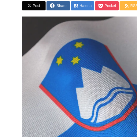
Post
Share
Hatena
Pocket
RS