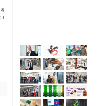
、培
取り