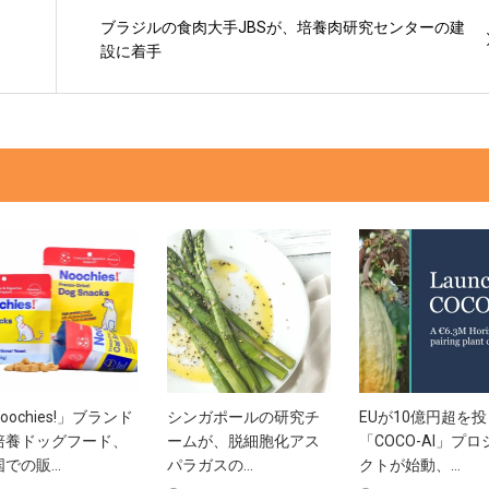
タ
ブラジルの食肉大手JBSが、培養肉研究センターの建
設に着手
oochies!」ブランド
シンガポールの研究チ
EUが10億円超を
培養ドッグフード、
ームが、脱細胞化アス
「COCO-AI」プロ
での販...
パラガスの...
クトが始動、...