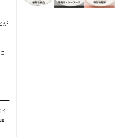
とが
。
のこ
じイ
us