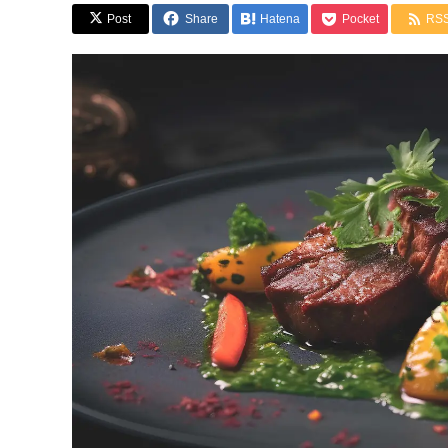
Post
Share
Hatena
Pocket
RS