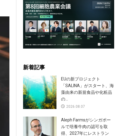
新着記事
EUの新プロジェクト
「SALINA」がスタート、海
藻由来の新規食品や化粧品
の...
2026.08.07
Aleph Farmsがシンガポー
ルで培養牛肉の認可を取
得、2027年にレストラン