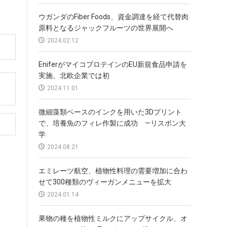
ウガンダのFiber Foods、資金調達を経て代替肉
原料となるジャックフルーツの世界展開へ
2024.02.12
EniferがマイコプロテインのEU新規食品申請を
実施、北欧企業では初
2024.11.01
微細藻類ベースのインクを用いた3Dプリント
で、培養魚のフィレ作製に成功 —リスボン大
学
2024.08.21
エミレーツ航空、植物性料理の需要増加に合わ
せて300種類のヴィーガンメニューを拡大
2024.01.14
果物の種を植物性ミルクにアップサイクル、オ