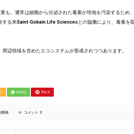
企業も。通常は細胞から分泌された毒素が培地を汚染するため
有する米
Saint-Gobain Life Sciences
との協働により、毒素を
、周辺領域を含めたエコシステムが形成されつつあります。
S
feedly
Pin it
術開発
コメント:
0