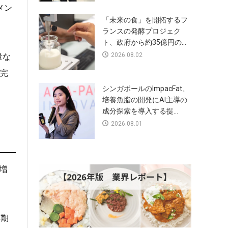
メン
「未来の食」を開拓するフ
ランスの発酵プロジェク
ト、政府から約35億円の...
2026.08.02
量な
に完
シンガポールのImpacFat、
培養魚脂の開発にAI主導の
成分探索を導入する提...
2026.08.01
増
画期