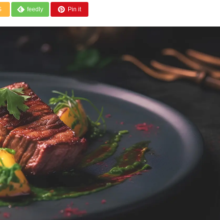
S
feedly
Pin it