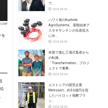
で...
2026.08.06
ハワイ発のKuehnle
 123RF
AgroSystems、藻類由来ア
スタキサンチンの生産拡大
ーを
に向...
2026.08.05
米国で進む工場式畜産から
の転換、
「Transfarmation」プロジ
ェクトで養豚...
2026.08.04
設
エストニアの国営企業
1位
Metrosert、約3.6億円を投
じたパイロット発酵プラ
。
ン...
2026.08.03