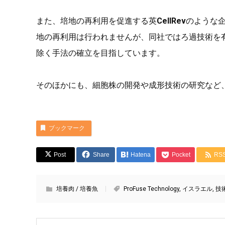
また、培地の再利用を促進する英
CellRev
のような
地の再利用は行われませんが、同社ではろ過技術を
除く手法の確立を目指しています。
そのほかにも、細胞株の開発や成形技術の研究など
ブックマーク
Post
Share
Hatena
Pocket
RS
培養肉 / 培養魚
ProFuse Technology
,
イスラエル
,
技