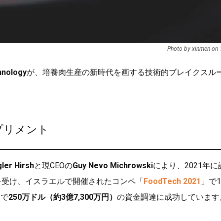
Photo by xinmen on
hnology
が、培養肉生産の新時代を画する技術的ブレイクスル
プリメント
ler Hirsh
と現CEOの
Guy Nevo Michrowski
により、2021年に
からの資金提供を受け、イスラエルで開催されたコンペ「
FoodTech 2021
」で
ドで
250万ドル（約3億7,300万円）
の資金調達に成功しています