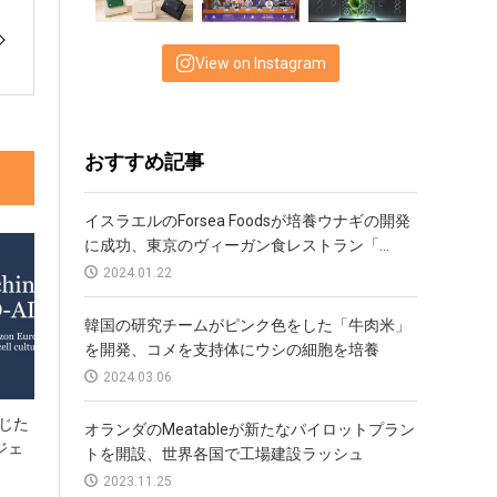
View on Instagram
おすすめ記事
イスラエルのForsea Foodsが培養ウナギの開発
に成功、東京のヴィーガン食レストラン「...
2024.01.22
韓国の研究チームがピンク色をした「牛肉米」
を開発、コメを支持体にウシの細胞を培養
2024.03.06
投じた
オランダのMeatableが新たなパイロットプラン
ジェ
トを開設、世界各国で工場建設ラッシュ
2023.11.25