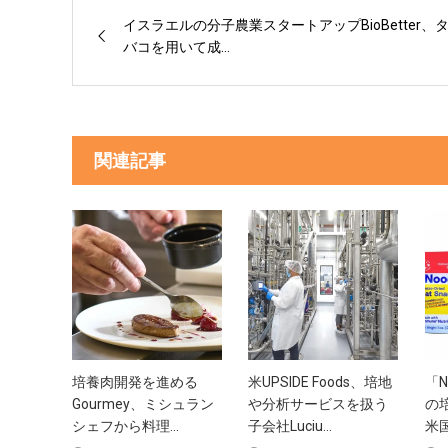
イスラエルの分子農業スタートアップBioBetter、
バコを用いて成...
関連記事
培養肉開発を進める
米UPSIDE Foods、培地
「N
Gourmey、ミシュラン
や分析サービスを扱う
の
シェフから料理...
子会社Luciu...
米国