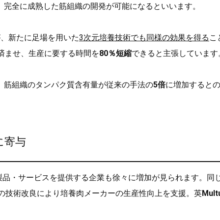
、完全に成熟した筋組織の開発が可能になるといいます。
が、新たに足場を用いた
3次元培養技術でも同様の効果を得る
こ
済ませ、生産に要する時間を
80％短縮
できると主張しています
、筋組織のタンパク質含有量が従来の手法の
5倍
に増加すると
に寄与
でB2Bの製品・サービスを提供する企業も徐々に増加が見られます。同
の技術改良により培養肉メーカーの生産性向上を支援。英
Mult