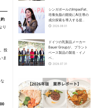
シンガポールのImpacFat、
培養魚脂の開発にAI主導の
（約
成分探索を導入する提...
2026.08.01
なり
ドイツの乳製品メーカー
Bauer Groupが、プラント
、投
ベース製品の製造・イノ
いま
ベ...
2026.07.31
クな
500