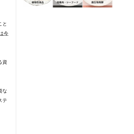
こと
は今
る資
資な
ステ