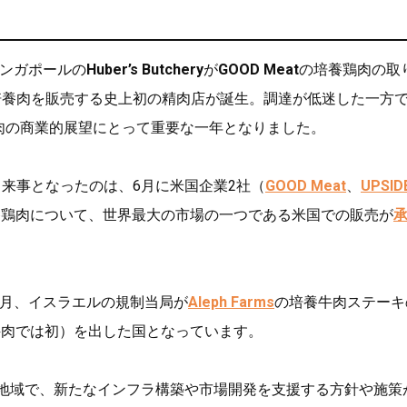
シンガポールの
Huber’s Butchery
が
GOOD Meat
の培養鶏肉の取
培養肉を販売する史上初の精肉店が誕生。調達が低迷した一方
養肉の商業的展望にとって重要な一年となりました。
来事となったのは、6月に米国企業2社（
GOOD Meat
、
UPSID
養鶏肉について、世界最大の市場の一つである米国での販売が
年1月、イスラエルの規制当局が
Aleph Farms
の培養牛肉ステーキ
牛肉では初）を出した国となっています。
・地域で、新たなインフラ構築や市場開発を支援する方針や施策