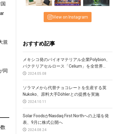
韓国
ar
View on Instagram
大規
おすすめ記事
メキシコ発のバイオマテリアル企業Polybion、
バクテリアセルロース「Celium」を全世界...
が同
2024.05.08
ソラマメから代替チョコレートを生産する英
Nukoko、原料大手Döhlerとの提携を実施
2024.10.11
Solar FoodsがNasdaq First Northへの上場を発
表、9月に株式公開へ
の数
2024.08.24