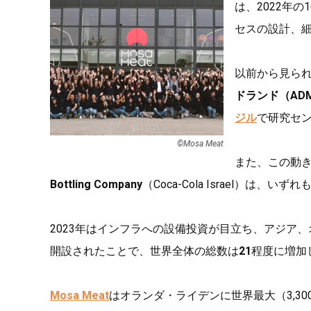
は、2022年の
セスの設計、
以前から見ら
ドランド（AD
ジル
で研究セ
©︎Mosa Meat
また、この動
Bottling Company
（Coca-Cola Israel）は、
2023年はインフラへの設備投資が目立ち、アジア
開設されたことで、世界全体の総数は
21
程度に増加
Mosa Meat
はオランダ・ライデンに世界最大（3,3