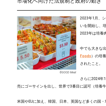
市場化へ向けた法規制と政府の動き
2023年1月、
いを開始し、
2023年は培
中でも大きな出
Foods
）の培
されたこと。
©︎GOOD Meat
さらに2024
売にゴーサインを出し、世界で3番目に認可（培養
米国やEUに加え、韓国、日本、英国など多くの国