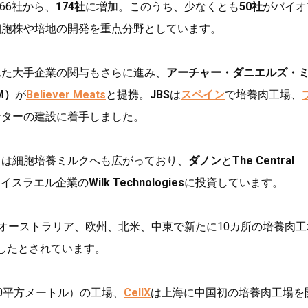
166社から、
174社
に増加。このうち、少なくとも
50社
がバイオ
細胞株や培地の開発を重点分野としています。
れた大手企業の関与もさらに進み、
アーチャー・ダニエルズ・
M）
が
Believer Meats
と提携。
JBS
は
スペイン
で培養肉工場、
ンターの建設に着手しました。
きは細胞培養ミルクへも広がっており、
ダノン
と
The Central
いずれもイスラエル企業の
Wilk Technologies
に投資しています。
、オーストラリア、欧州、北米、中東で新たに10カ所の培養肉工
したとされています。
00平方メートル）の工場、
CellX
は上海に中国初の培養肉工場を