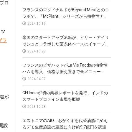
プロ
フランスのマクドナルドがBeyond Meatとのコ
ラボで、「McPlant」シリーズから植物性ナ...
2024.10.19
ミッ
米国のスタートアップGOBが、ビリー・アイリ
ブラ
ッシュとコラボした菌糸体ベースのイヤープ...
2024.10.28
フランスのピザハットがLa Vie Foodsの植物性
ハムを導入、価格は据え置きで全メニュー...
2024.04.07
GFI Indiaが初の業界レポートを発行、インドの
場が
スマートプロテイン市場を概観
2023.10.28
エストニアのÄIO、おがくずを代替油脂に変え
開設
るデモ生産施設の建設に向け約9.7億円を調達