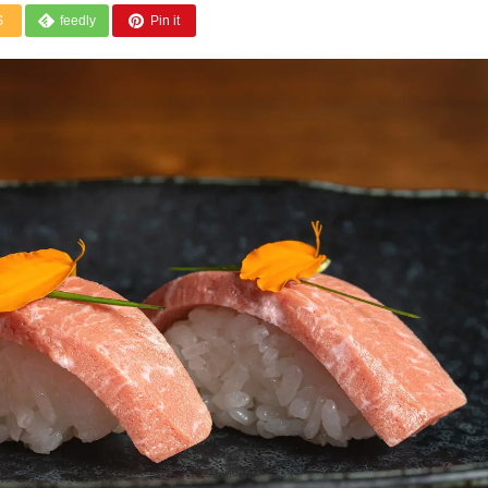
S
feedly
Pin it