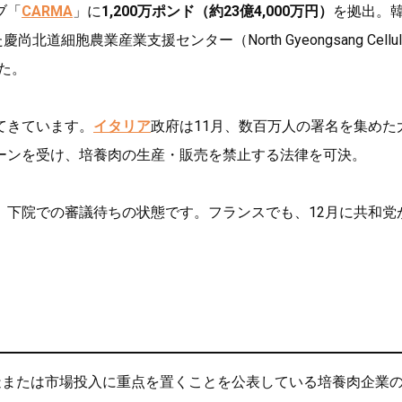
ブ「
CARMA
」に
1,200万ポンド（約23億4,000万円）
を拠出。
尚北道細胞農業産業支援センター（North Gyeongsang Cellul
ました。
てきています。
イタリア
政府は11月、数百万人の署名を集めた
ーンを受け、培養肉の生産・販売を禁止する法律を可決。
、下院での審議待ちの状態です。フランスでも、12月に共和党
ュ
造または市場投入に重点を置くことを公表している培養肉企業