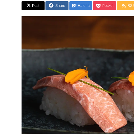
Post
Share
Hatena
Pocket
RS