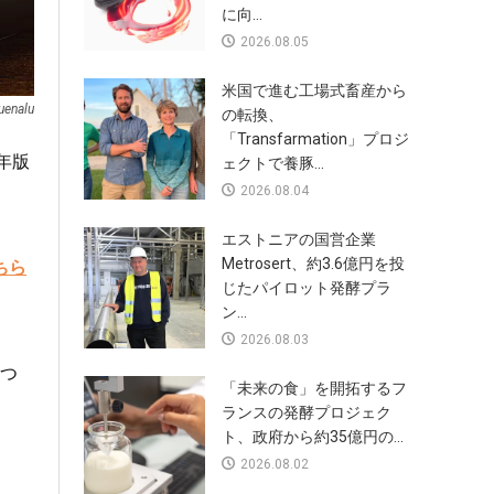
に向...
2026.08.05
米国で進む工場式畜産から
uenalu
の転換、
「Transfarmation」プロジ
年版
ェクトで養豚...
2026.08.04
エストニアの国営企業
Metrosert、約3.6億円を投
ちら
じたパイロット発酵プラ
ン...
2026.08.03
につ
「未来の食」を開拓するフ
ランスの発酵プロジェク
ト、政府から約35億円の...
2026.08.02