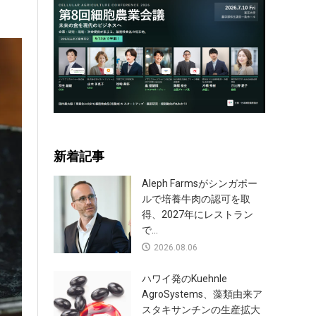
新着記事
Aleph Farmsがシンガポー
ルで培養牛肉の認可を取
得、2027年にレストラン
で...
2026.08.06
ハワイ発のKuehnle
AgroSystems、藻類由来ア
スタキサンチンの生産拡大