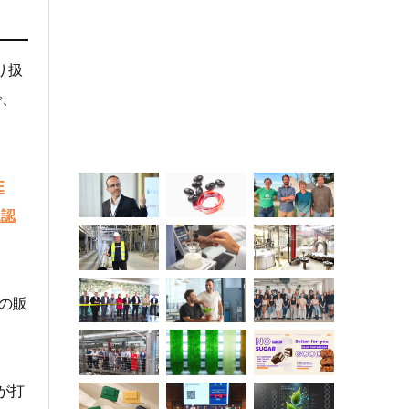
り扱
で、
E
承認
の販
が打