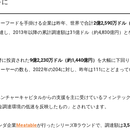
下に
シーフードを手掛ける企業は昨年、世界で合計
2億2,590万ドル
達し、2013年以降の累計調達額は31億ドル（約4,830億円）と
分野に投資された
9億2,230万ドル（約1,440億円）
を大幅に下回り
ーヤーの数も、2022年の204に対し、昨年は111にとどまって
ベンチャーキャピタルからの支援を主に受けているフィンテッ
金調達環境の低迷を反映したもの」とされています。
ンダ企業
Meatable
が行ったシリーズBラウンドで、調達額は
3,