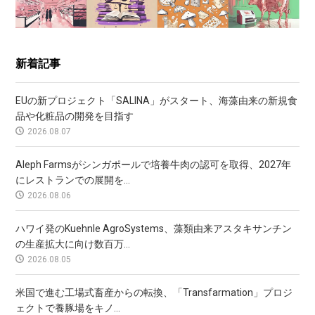
新着記事
EUの新プロジェクト「SALINA」がスタート、海藻由来の新規食
品や化粧品の開発を目指す
2026.08.07
Aleph Farmsがシンガポールで培養牛肉の認可を取得、2027年
にレストランでの展開を...
2026.08.06
ハワイ発のKuehnle AgroSystems、藻類由来アスタキサンチン
の生産拡大に向け数百万...
2026.08.05
米国で進む工場式畜産からの転換、「Transfarmation」プロジ
ェクトで養豚場をキノ...