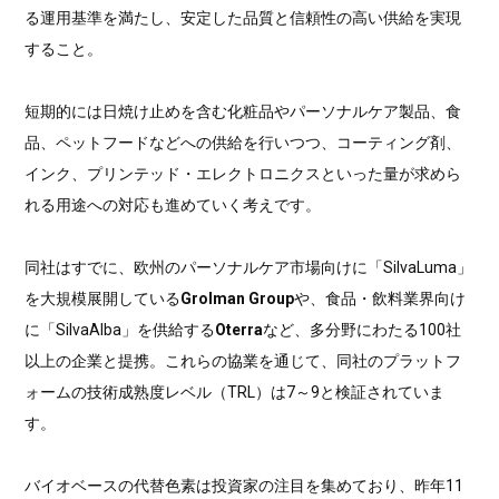
る運用基準を満たし、安定した品質と信頼性の高い供給を実現
すること。
短期的には日焼け止めを含む化粧品やパーソナルケア製品、食
品、ペットフードなどへの供給を行いつつ、コーティング剤、
インク、プリンテッド・エレクトロニクスといった量が求めら
れる用途への対応も進めていく考えです。
同社はすでに、欧州のパーソナルケア市場向けに「SilvaLuma」
を大規模展開している
Grolman Group
や、食品・飲料業界向け
に「SilvaAlba」を供給する
Oterra
など、多分野にわたる100社
以上の企業と提携。これらの協業を通じて、同社のプラットフ
ォームの技術成熟度レベル（TRL）は7～9と検証されていま
す。
バイオベースの代替色素は投資家の注目を集めており、昨年11