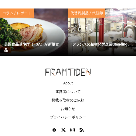
コラム / レポート
代替乳製品 / 代替卵
英国食品基準庁（FSA）が新規食
フランスの精密発酵企業Standing ...
品...
About
運営者について
掲載＆取材のご依頼
お知らせ
プライバシーポリシー