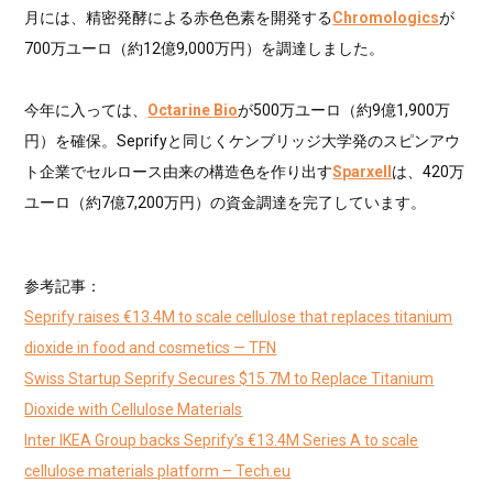
月には、精密発酵による赤色色素を開発する
Chromologics
が
700万ユーロ（約12億9,000万円）を調達しました。
今年に入っては、
Octarine Bio
が500万ユーロ（約9億1,900万
円）を確保。Seprifyと同じくケンブリッジ大学発のスピンアウ
ト企業でセルロース由来の構造色を作り出す
Sparxell
は、420万
ユーロ（約7億7,200万円）の資金調達を完了しています。
参考記事：
Seprify raises €13.4M to scale cellulose that replaces titanium
dioxide in food and cosmetics — TFN
Swiss Startup Seprify Secures $15.7M to Replace Titanium
Dioxide with Cellulose Materials
Inter IKEA Group backs Seprify’s €13.4M Series A to scale
cellulose materials platform – Tech.eu