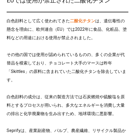
EUでは使用が禁止された二酸化チタン
白色顔料として広く使われてきた
二酸化チタン
は、遺伝毒性の
懸念を理由に、欧州連合（EU）では2022年に食品、化粧品、塗
料などの用途における使用が禁止されました。
その他の国では使用が認められているものの、多くの企業が代
替品を模索しており、チョコレート大手のマースは昨年
「Skittles」の原料に含まれていた二酸化チタンを除去していま
す。
白色顔料の成分は、従来の製造方法では石炭燃焼や硫酸塩を原
料とするプロセスが用いられ、多大なエネルギーを消費し大量
の排出と化学廃棄物を生み出すため、地球環境に悪影響。
Seprifyは、産業副産物、パルプ、農産繊維、リサイクル製品か