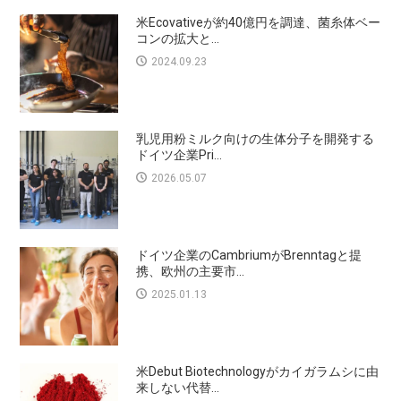
米Ecovativeが約40億円を調達、菌糸体ベー
コンの拡大と...
2024.09.23
乳児用粉ミルク向けの生体分子を開発する
ドイツ企業Pri...
2026.05.07
ドイツ企業のCambriumがBrenntagと提
携、欧州の主要市...
2025.01.13
米Debut Biotechnologyがカイガラムシに由
来しない代替...