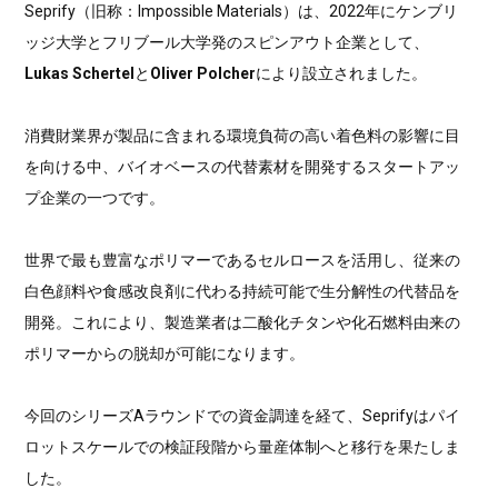
Seprify（旧称：Impossible Materials）は、2022年にケンブリ
ッジ大学とフリブール大学発のスピンアウト企業として、
Lukas Schertel
と
Oliver Polcher
により設立されました。
消費財業界が製品に含まれる環境負荷の高い着色料の影響に目
を向ける中、バイオベースの代替素材を開発するスタートアッ
プ企業の一つです。
世界で最も豊富なポリマーであるセルロースを活用し、従来の
白色顔料や食感改良剤に代わる持続可能で生分解性の代替品を
開発。これにより、製造業者は二酸化チタンや化石燃料由来の
ポリマーからの脱却が可能になります。
今回のシリーズAラウンドでの資金調達を経て、Seprifyはパイ
ロットスケールでの検証段階から量産体制へと移行を果たしま
した。