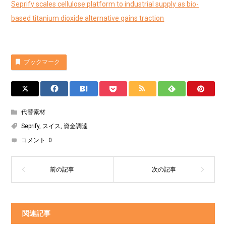
Seprify scales cellulose platform to industrial supply as bio-
based titanium dioxide alternative gains traction
ブックマーク
代替素材
Seprify
,
スイス
,
資金調達
コメント:
0
関連記事