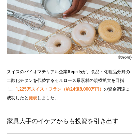
©Seprify
スイスのバイオマテリアル企業
Seprify
が、食品・化粧品分野の
二酸化チタンを代替するセルロース系素材の規模拡大を目指
し、
1,225万スイス・フラン（約24億8,000万円）
の資金調達に
成功したと
発表
しました。
家具大手のイケアからも投資を引き出す