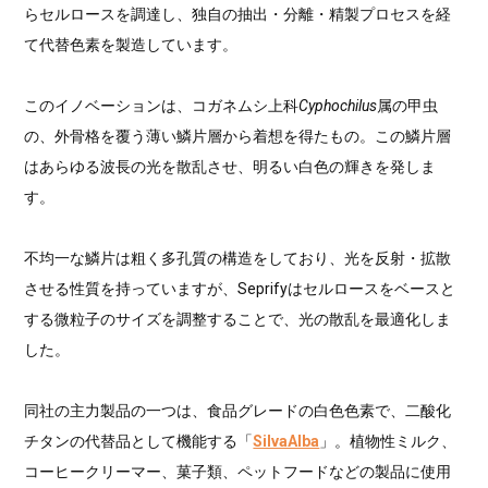
らセルロースを調達し、独自の抽出・分離・精製プロセスを経
て代替色素を製造しています。
このイノベーションは、コガネムシ上科
Cyphochilus
属の甲虫
の、外骨格を覆う薄い鱗片層から着想を得たもの。この鱗片層
はあらゆる波長の光を散乱させ、明るい白色の輝きを発しま
す。
不均一な鱗片は粗く多孔質の構造をしており、光を反射・拡散
させる性質を持っていますが、Seprifyはセルロースをベースと
する微粒子のサイズを調整することで、光の散乱を最適化しま
した。
同社の主力製品の一つは、食品グレードの白色色素で、二酸化
チタンの代替品として機能する「
SilvaAlba
」。植物性ミルク、
コーヒークリーマー、菓子類、ペットフードなどの製品に使用