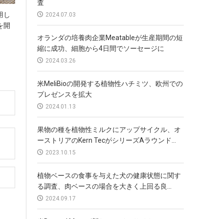
査
用し
2024.07.03
を開
オランダの培養肉企業Meatableが生産期間の短
縮に成功、細胞から4日間でソーセージに
2024.03.26
米MeliBioの開発する植物性ハチミツ、欧州での
プレゼンスを拡大
2024.01.13
果物の種を植物性ミルクにアップサイクル、オ
ーストリアのKern TecがシリーズAラウンド...
2023.10.15
植物ベースの食事を与えた犬の健康状態に関す
る調査、肉ベースの場合を大きく上回る良...
2024.09.17