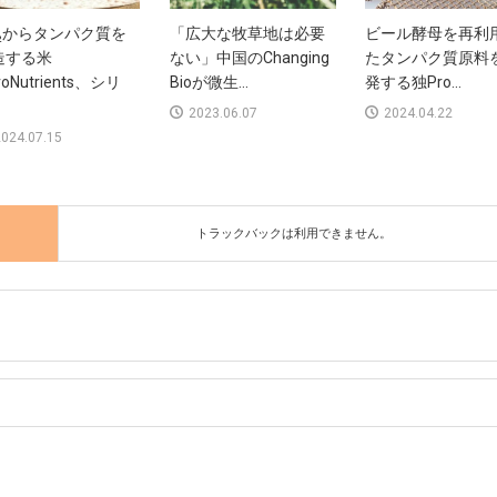
O₂からタンパク質を
「広大な牧草地は必要
ビール酵母を再利
造する米
ない」中国のChanging
たタンパク質原料
voNutrients、シリ
Bioが微生...
発する独Pro...
2023.06.07
2024.04.22
024.07.15
トラックバックは利用できません。