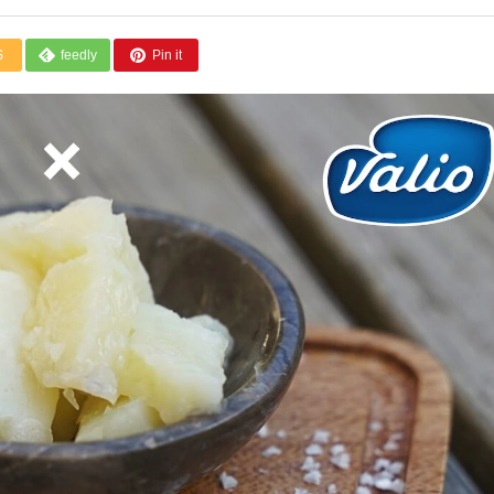
S
feedly
Pin it