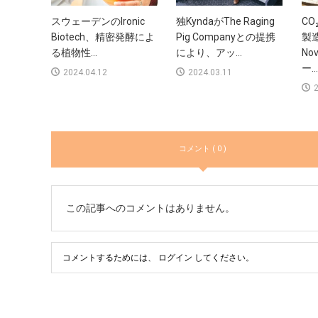
スウェーデンのIronic
独KyndaがThe Raging
C
Biotech、精密発酵によ
Pig Companyとの提携
製
る植物性...
により、アッ...
No
ー...
2024.04.12
2024.03.11
2
コメント ( 0 )
この記事へのコメントはありません。
コメントするためには、
ログイン
してください。