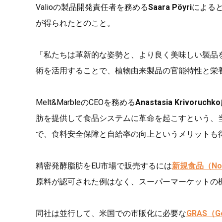
Valioの製品開発責任者を務める
Saara Pöyri
による
が得られたとのこと。
「私たちは革新的な姿勢と、より良く美味しい製品を開
術を活用することで、植物由来製品の官能特性と栄
Melt&MarbleのCEOを務める
Anastasia Krivoruchko
肪を提供して食品システムに革命を起こすという、
で、食料安全保障と自給率の向上というメリットも
精密発酵脂肪をEU市場で販売するには
新規食品（Nov
原料が認可された例はなく、スーパーマーケットの
同社は並行して、米国での市販化に必要な
GRAS（Gen