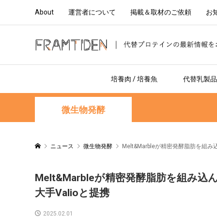
About
運営者について
掲載＆取材のご依頼
お
培養肉 / 培養魚
代替乳製品 
微生物発酵
ニュース
微生物発酵
Melt&Marbleが精密発酵脂肪を
Melt&Marbleが精密発酵脂肪を
大手Valioと提携
2025.02.01