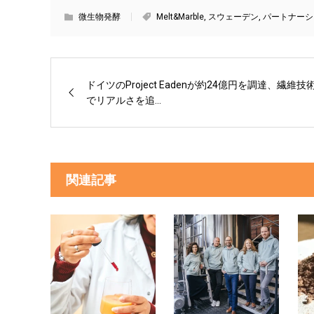
微生物発酵
Melt&Marble
,
スウェーデン
,
パートナーシ
ドイツのProject Eadenが約24億円を調達、繊維技
でリアルさを追...
関連記事