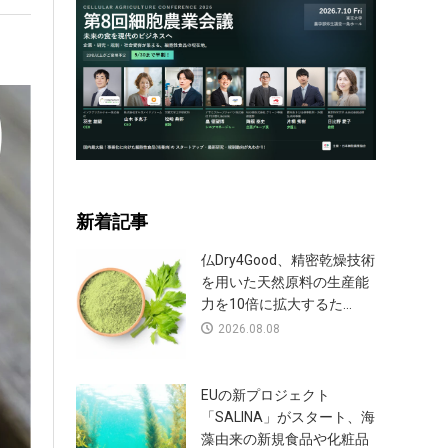
新着記事
仏Dry4Good、精密乾燥技術
を用いた天然原料の生産能
力を10倍に拡大するた...
2026.08.08
EUの新プロジェクト
「SALINA」がスタート、海
藻由来の新規食品や化粧品