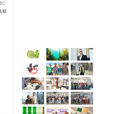
発に
る狙