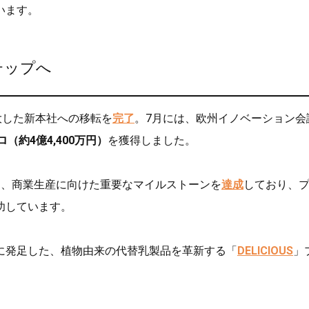
います。
テップへ
拡大した新本社への移転を
完了
。7月には、欧州イノベーション会
ロ（約4億4,400万円）
を獲得しました。
う、商業生産に向けた重要なマイルストーンを
達成
しており、
功しています。
に発足した、植物由来の代替乳製品を革新する「
DELICIOUS
」