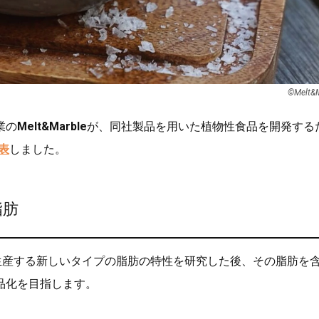
©︎Melt&
業の
Melt&Marble
が、同社製品を用いた植物性食品を開発する
表
しました。
脂肪
leが生産する新しいタイプの脂肪の特性を研究した後、その脂肪を
品化を目指します。