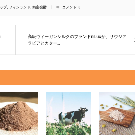
ップ
,
フィンランド
,
精密発酵
コメント:
0
術
高級ヴィーガンシルクのブランドniLuuが、サウジア
ラビアとカター...