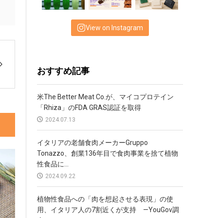
View on Instagram
おすすめ記事
米The Better Meat Co.が、マイコプロテイン
「Rhiza」のFDA GRAS認証を取得
2024.07.13
イタリアの老舗食肉メーカーGruppo
Tonazzo、創業136年目で食肉事業を捨て植物
性食品に...
2024.09.22
植物性食品への「肉を想起させる表現」の使
用、イタリア人の7割近くが支持 —YouGov調