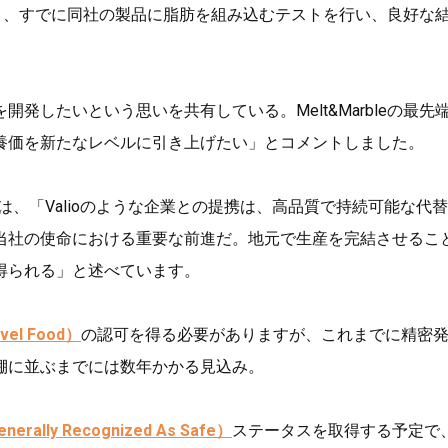
と、すでに同社の製品に脂肪を組み込むテストを行い、良好な
発したいという思いを共有している。Melt&Marbleの最先
養価を新たなレベルに引き上げたい」とコメントしました。
は、「Valioのような企業との提携は、高品質で持続可能な代
当社の使命における重要な前進だ。地元で生産を完結させるこ
得られる」と述べています。
el Food）
の認可を得る必要がありますが、これまでに精密
棚に並ぶまでには数年かかる見込み。
erally Recognized As Safe）
ステータスを取得する予定で