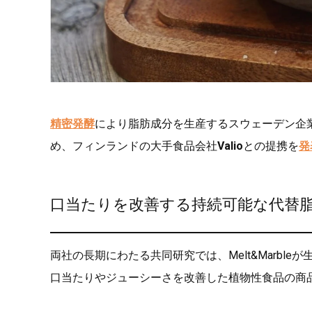
精密発酵
により脂肪成分を生産するスウェーデン企
め、フィンランドの大手食品会社
Valio
との提携を
発
口当たりを改善する持続可能な代替
両社の長期にわたる共同研究では、Melt&Marb
口当たりやジューシーさを改善した植物性食品の商