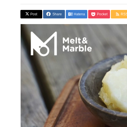
Post
Share
Hatena
Pocket
RS