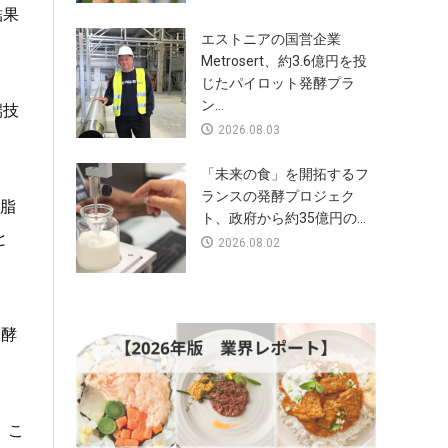
結果
エストニアの国営企業
Metrosert、約3.6億円を投
じたパイロット発酵プラ
ン...
端技
2026.08.03
「未来の食」を開拓するフ
ランスの発酵プロジェク
替脂
ト、政府から約35億円の...
と
2026.08.02
発酵
、こ