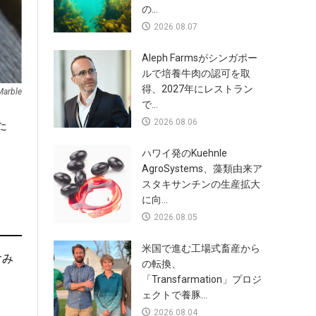
の...
2026.08.07
Aleph Farmsがシンガポー
ルで培養牛肉の認可を取
得、2027年にレストラン
Marble
で...
2026.08.06
た
ハワイ発のKuehnle
AgroSystems、藻類由来ア
スタキサンチンの生産拡大
に向...
2026.08.05
米国で進む工場式畜産から
含み
の転換、
「Transfarmation」プロジ
ェクトで養豚...
2026.08.04