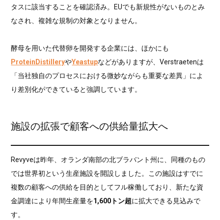
タスに該当することを確認済み。EUでも新規性がないものとみ
なされ、複雑な規制の対象となりません。
酵母を用いた代替卵を開発する企業には、ほかにも
ProteinDistillery
や
Yeastup
などがありますが、Verstraetenは
「当社独自のプロセスにおける微妙ながらも重要な差異」によ
り差別化ができていると強調しています。
施設の拡張で顧客への供給量拡大へ
Revyveは昨年、オランダ南部の北ブラバント州に、同種のもの
では世界初という生産施設を開設しました。この施設はすでに
複数の顧客への供給を目的としてフル稼働しており、新たな資
金調達により年間生産量を
1,600トン超
に拡大できる見込みで
す。