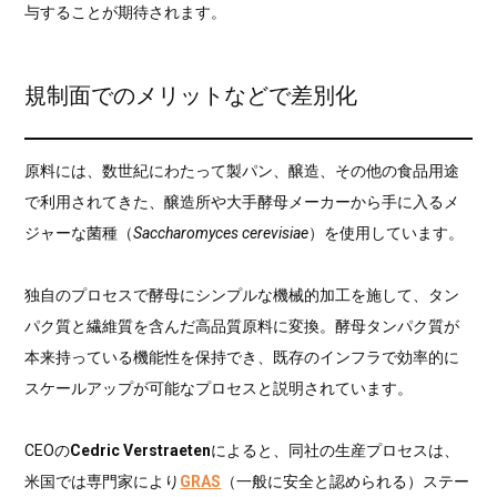
与することが期待されます。
規制面でのメリットなどで差別化
原料には、数世紀にわたって製パン、醸造、その他の食品用途
で利用されてきた、醸造所や大手酵母メーカーから手に入るメ
ジャーな菌種（
Saccharomyces cerevisiae
）を使用しています。
独自のプロセスで酵母にシンプルな機械的加工を施して、タン
パク質と繊維質を含んだ高品質原料に変換。酵母タンパク質が
本来持っている機能性を保持でき、既存のインフラで効率的に
スケールアップが可能なプロセスと説明されています。
CEOの
Cedric Verstraeten
によると、同社の生産プロセスは、
米国では専門家により
GRAS
（一般に安全と認められる）ステー