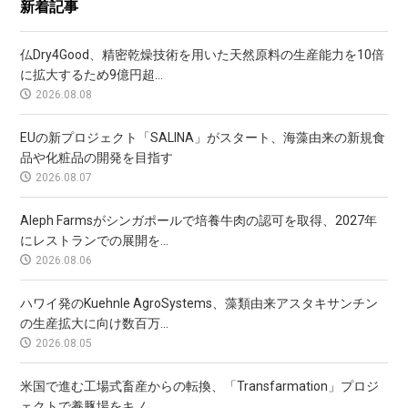
新着記事
仏Dry4Good、精密乾燥技術を用いた天然原料の生産能力を10倍
に拡大するため9億円超...
2026.08.08
EUの新プロジェクト「SALINA」がスタート、海藻由来の新規食
品や化粧品の開発を目指す
2026.08.07
Aleph Farmsがシンガポールで培養牛肉の認可を取得、2027年
にレストランでの展開を...
2026.08.06
ハワイ発のKuehnle AgroSystems、藻類由来アスタキサンチン
の生産拡大に向け数百万...
2026.08.05
米国で進む工場式畜産からの転換、「Transfarmation」プロジ
ェクトで養豚場をキノ...