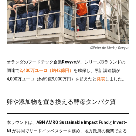
©Peter de Klerk / Revyve
オランダのフードテック企業
Revyve
が、シリーズBラウンドの
調達で
2,400万ユーロ（約42億円）
を確保し、累計調達額が
4,000万ユーロ（約69億9,000万円）を超えたと
発表
しました。
卵や添加物を置き換える酵母タンパク質
本ラウンドは、
ABN AMRO Sustainable Impact Fund
と
Invest-
NL
が共同でリードインベスターを務め、地方政府の機関である