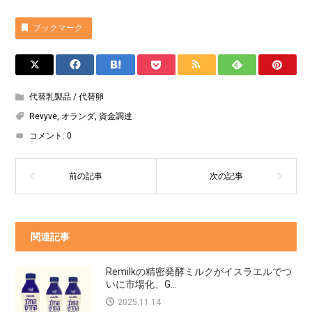
ブックマーク
代替乳製品 / 代替卵
Revyve
,
オランダ
,
資金調達
コメント:
0
関連記事
Remilkの精密発酵ミルクがイスラエルでつ
いに市場化、G...
2025.11.14