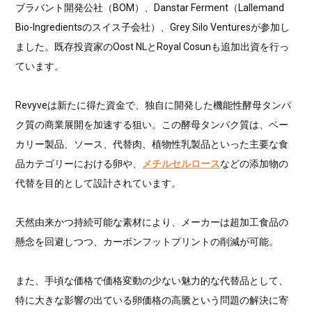
ブラバント開発公社（BOM）、Danstar Ferment（Lallemand
Bio-Ingredientsのスイス子会社）、Grey Silo Venturesが参加し
ました。既存投資家のOost NLとRoyal Cosunも追加出資を行っ
ています。
Revyveは新たに得た資金で、独自に開発した機能性酵母タンパ
ク質の商業展開を加速する狙い。この酵母タンパク質は、ベー
カリー製品、ソース、代替肉、植物性乳製品といった主要な食
品カテゴリーにおける卵や、
メチルセルロース
などの添加物の
代替を目的として設計されています。
天然由来かつ持続可能な素材により、メーカーは超加工食品の
懸念を回避しつつ、カーボンフットプリントの削減が可能。
また、手頃な価格で価格変動の少ない魅力的な代替品として、
特に大きな影響の出ている卵価格の高騰という問題の解決に寄