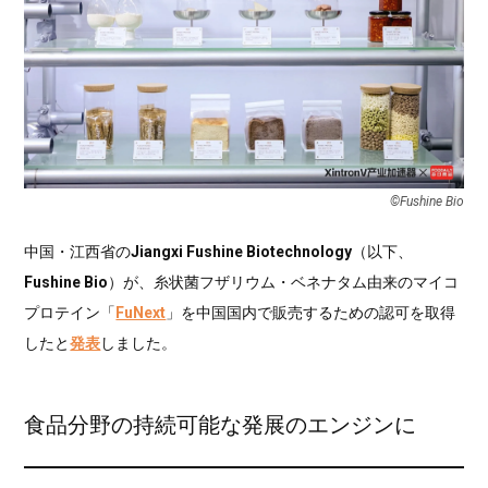
©Fushine Bio
中国・江西省の
Jiangxi Fushine Biotechnology
（以下、
Fushine Bio
）が、糸状菌フザリウム・ベネナタム由来のマイコ
プロテイン「
FuNext
」を中国国内で販売するための認可を取得
したと
発表
しました。
食品分野の持続可能な発展のエンジンに