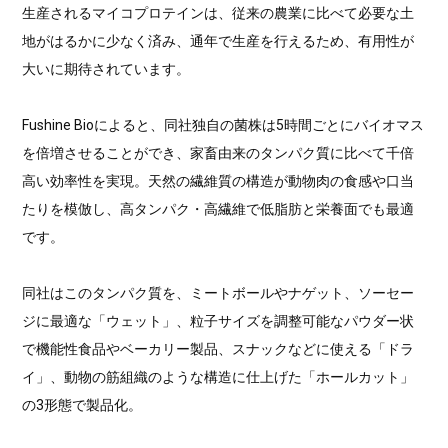
生産されるマイコプロテインは、従来の農業に比べて必要な土
地がはるかに少なく済み、通年で生産を行えるため、有用性が
大いに期待されています。
Fushine Bioによると、同社独自の菌株は5時間ごとにバイオマス
を倍増させることができ、家畜由来のタンパク質に比べて千倍
高い効率性を実現。天然の繊維質の構造が動物肉の食感や口当
たりを模倣し、高タンパク・高繊維で低脂肪と栄養面でも最適
です。
同社はこのタンパク質を、ミートボールやナゲット、ソーセー
ジに最適な「ウェット」、粒子サイズを調整可能なパウダー状
で機能性食品やベーカリー製品、スナックなどに使える「ドラ
イ」、動物の筋組織のような構造に仕上げた「ホールカット」
の3形態で製品化。