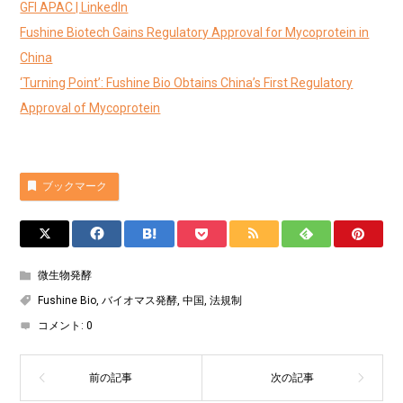
GFI APAC | LinkedIn
Fushine Biotech Gains Regulatory Approval for Mycoprotein in
China
‘Turning Point’: Fushine Bio Obtains China’s First Regulatory
Approval of Mycoprotein
ブックマーク
微生物発酵
Fushine Bio
,
バイオマス発酵
,
中国
,
法規制
コメント:
0