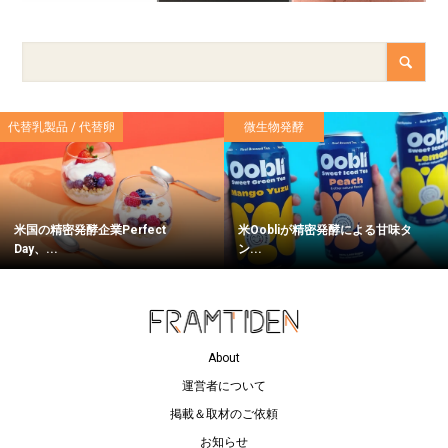
代替乳製品 / 代替卵
微生物発酵
米国の精密発酵企業Perfect
米Oobliが精密発酵による甘味タ
Day、...
ン...
About
運営者について
掲載＆取材のご依頼
お知らせ