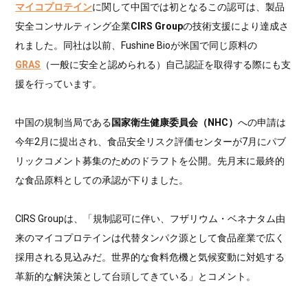
マイコプロテイン
に関して中国では初となるこの認可は、製品
安全コンサルティング企業
CIRS Group
の技術支援により達成さ
れました。同社は以前、Fushine Bioが米国で同じ原料の
GRAS
（一般に安全と認められる）自己認証を取得する際にも支
援を行っています。
中国の規制当局である
国家衛生健康委員会（NHC）
への申請は
今年2月に提出され、食品安全リスク評価センターが7月にパブ
リックコメント募集のためのドラフトを公開。先月末に最終的
な食品原料としての承認が下りました。
CIRS Groupは、「規制認可に伴い、フザリウム・ベネナタム由
来のマイコプロテインは代替タンパク源として食品産業で広く
採用される見込みだ。世界的な食料危機と気候変動に対処する
革新的な解決策として台頭してきている」とコメント。