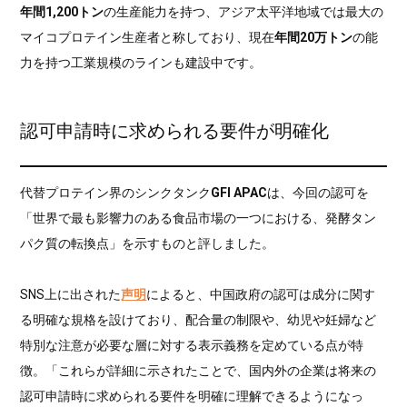
年間1,200トン
の生産能力を持つ、アジア太平洋地域では最大の
マイコプロテイン生産者と称しており、現在
年間20万トン
の能
力を持つ工業規模のラインも建設中です。
認可申請時に求められる要件が明確化
代替プロテイン界のシンクタンク
GFI APAC
は、今回の認可を
「世界で最も影響力のある食品市場の一つにおける、発酵タン
パク質の転換点」を示すものと評しました。
SNS上に出された
声明
によると、中国政府の認可は成分に関す
る明確な規格を設けており、配合量の制限や、幼児や妊婦など
特別な注意が必要な層に対する表示義務を定めている点が特
徴。「これらが詳細に示されたことで、国内外の企業は将来の
認可申請時に求められる要件を明確に理解できるようになっ