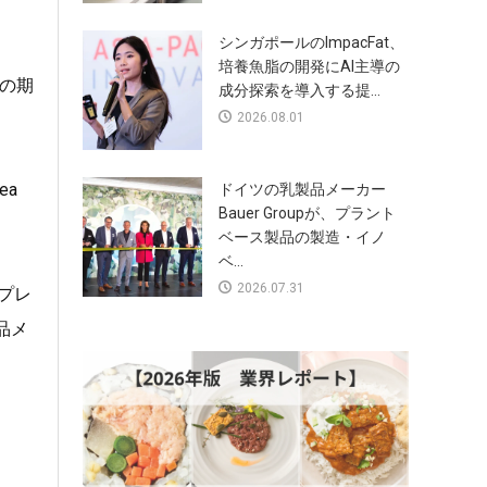
シンガポールのImpacFat、
培養魚脂の開発にAI主導の
の期
成分探索を導入する提...
2026.08.01
ea
ドイツの乳製品メーカー
Bauer Groupが、プラント
ベース製品の製造・イノ
ベ...
2026.07.31
のプレ
品メ