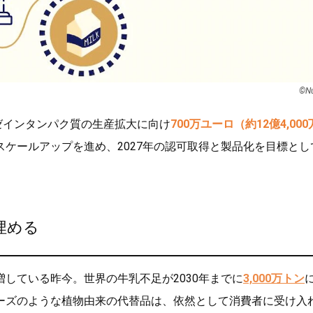
©Nu
ゼインタンパク質の生産拡大に向け
700万ユーロ（約12億4,000
スケールアップを進め、2027年の認可取得と製品化を目標とし
埋める
している昨今。世界の牛乳不足が2030年までに
3,000万トン
ーズのような植物由来の代替品は、依然として消費者に受け入