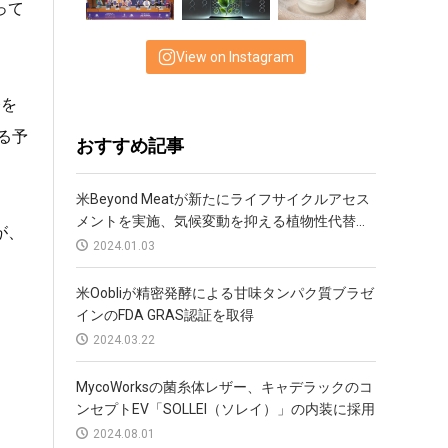
って
View on Instagram
発を
る予
おすすめ記事
米Beyond Meatが新たにライフサイクルアセス
メントを実施、気候変動を抑える植物性代替...
が、
2024.01.03
米Oobliが精密発酵による甘味タンパク質ブラゼ
インのFDA GRAS認証を取得
2024.03.22
MycoWorksの菌糸体レザー、キャデラックのコ
ンセプトEV「SOLLEI（ソレイ）」の内装に採用
2024.08.01