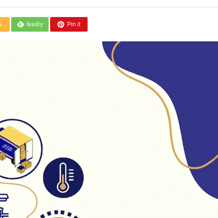
S
feedly
Pin it