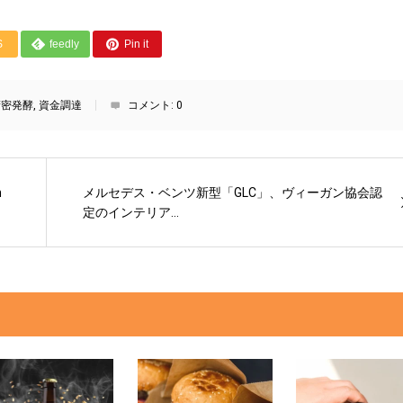
S
feedly
Pin it
精密発酵
,
資金調達
コメント:
0
m
メルセデス・ベンツ新型「GLC」、ヴィーガン協会認
定のインテリア...