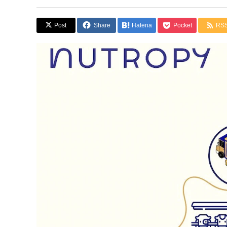
Post
Share
Hatena
Pocket
RS