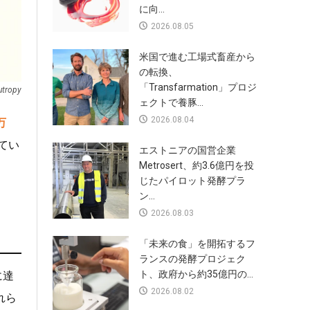
に向...
2026.08.05
米国で進む工場式畜産から
の転換、
「Transfarmation」プロジ
tropy
ェクトで養豚...
2026.08.04
万
てい
エストニアの国営企業
Metrosert、約3.6億円を投
じたパイロット発酵プラ
ン...
2026.08.03
「未来の食」を開拓するフ
ランスの発酵プロジェク
ト、政府から約35億円の...
に達
2026.08.02
れら