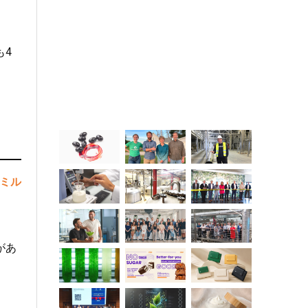
も4
ミル
があ