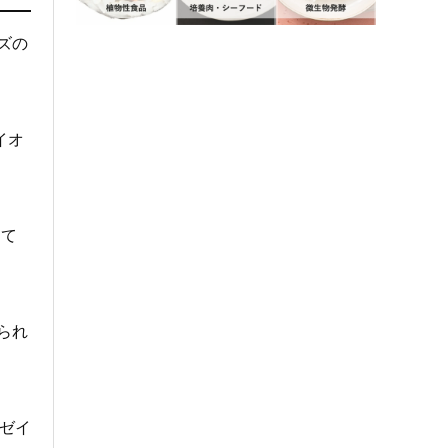
ーズの
イオ
して
られ
カゼイ