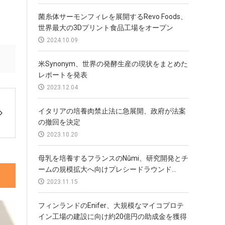
菌糸体サーモンフィレを展開するRevo Foods、
世界最大の3Dプリント食品工場をオープン
2024.10.09
米Synonym、世界の発酵生産の現状をまとめた
レポートを発表
2023.12.04
イタリアの培養肉禁止法に急展開、政府が法案
の撤回を決定
2023.10.20
母乳を培養するフランスのNūmi、研究開発とチ
ームの規模拡大へ向けプレシードラウンド...
2023.11.15
フィンランドのEnifer、大規模なマイコプロテ
イン工場の建設に向け約20億円の助成金を獲得