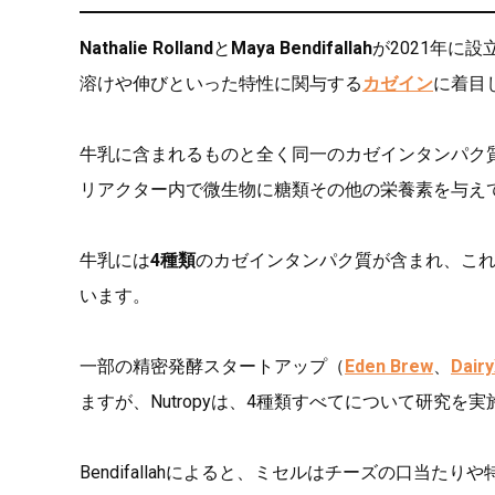
Nathalie Rolland
と
Maya Bendifallah
が2021年に
溶けや伸びといった特性に関与する
カゼイン
に着目
牛乳に含まれるものと全く同一のカゼインタンパク
リアクター内で微生物に糖類その他の栄養素を与え
牛乳には
4種類
のカゼインタンパク質が含まれ、こ
います。
一部の精密発酵スタートアップ（
Eden Brew
、
Dair
ますが、Nutropyは、4種類すべてについて研究
Bendifallahによると、ミセルはチーズの口当