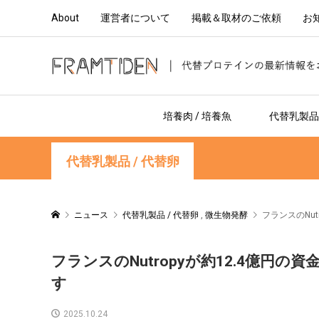
About
運営者について
掲載＆取材のご依頼
お
培養肉 / 培養魚
代替乳製品 
代替乳製品 / 代替卵
ニュース
代替乳製品 / 代替卵
,
微生物発酵
フランスのNu
フランスのNutropyが約12.4億円
す
2025.10.24