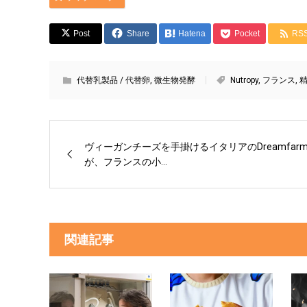
Post
Share
Hatena
Pocket
RS
代替乳製品 / 代替卵
,
微生物発酵
Nutropy
,
フランス
,
ヴィーガンチーズを手掛けるイタリアのDreamfar
が、フランスの小...
関連記事