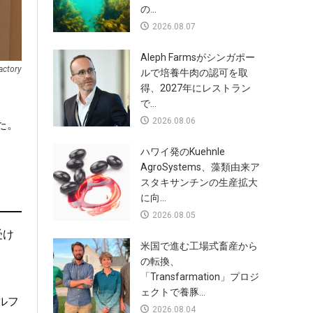
の...
2026.08.07
Aleph Farmsがシンガポー
actory
ルで培養牛肉の認可を取
得、2027年にレストラン
で...
2026.08.06
た。
ハワイ発のKuehnle
AgroSystems、藻類由来ア
スタキサンチンの生産拡大
に向...
2026.08.05
受け
米国で進む工場式畜産から
の転換、
「Transfarmation」プロジ
ェクトで養豚...
ルフ
2026.08.04