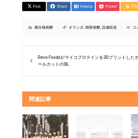
Post
Share
Hatena
Pocket
RS
微生物発酵
オランダ
,
精密発酵
,
設備投資
コ
Revo Foodsがマイコプロテインを3Dプリントした
ールカットの鶏...
関連記事