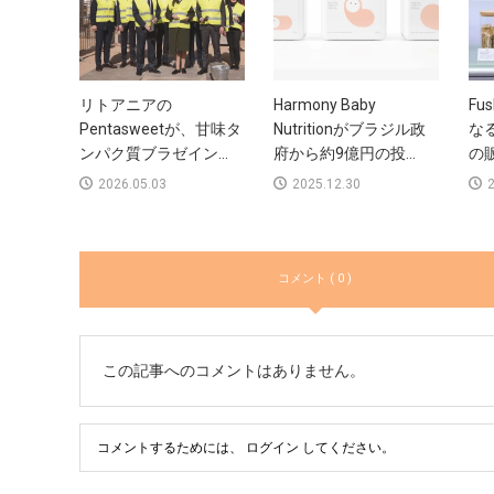
リトアニアの
Harmony Baby
Fu
Pentasweetが、甘味タ
Nutritionがブラジル政
な
ンパク質ブラゼイン...
府から約9億円の投...
の販
2026.05.03
2025.12.30
2
コメント ( 0 )
この記事へのコメントはありません。
コメントするためには、
ログイン
してください。