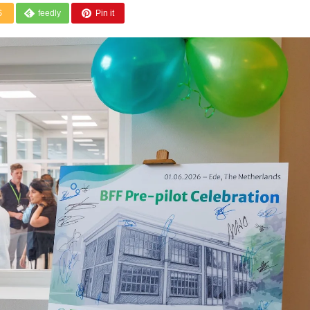
S
feedly
Pin it