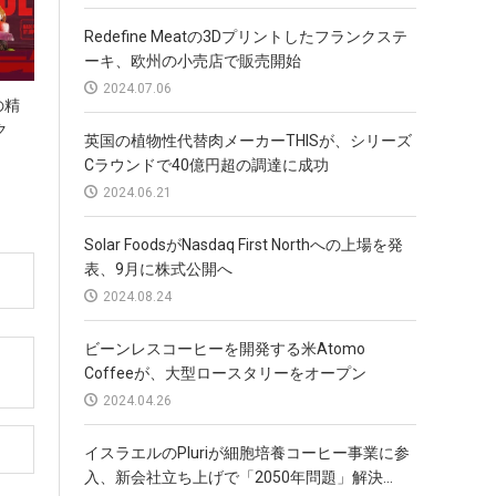
Redefine Meatの3Dプリントしたフランクステ
ーキ、欧州の小売店で販売開始
2024.07.06
sの精
ク
英国の植物性代替肉メーカーTHISが、シリーズ
Cラウンドで40億円超の調達に成功
2024.06.21
Solar FoodsがNasdaq First Northへの上場を発
表、9月に株式公開へ
2024.08.24
ビーンレスコーヒーを開発する米Atomo
Coffeeが、大型ロースタリーをオープン
2024.04.26
イスラエルのPluriが細胞培養コーヒー事業に参
入、新会社立ち上げで「2050年問題」解決...