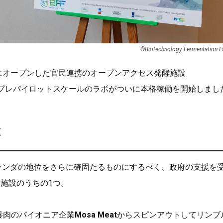
©Biotechnology Fermentation F
月にオープンした官民連携のオープンアクセス発酵施設
プレパイロットスケールのラボがついに本格稼働を開始しまし
設
ランダの地位をさらに確固たるものにするべく、政府の支援を
施設のうちの1つ。
養肉のパイオニア企業
Mosa Meat
からスピンアウトしてリンブ