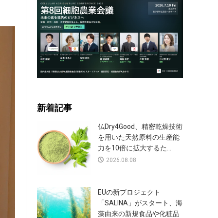
新着記事
仏Dry4Good、精密乾燥技術
を用いた天然原料の生産能
力を10倍に拡大するた...
2026.08.08
EUの新プロジェクト
「SALINA」がスタート、海
藻由来の新規食品や化粧品