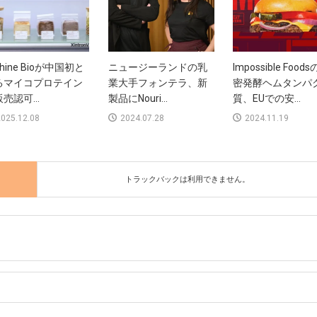
shine Bioが中国初と
ニュージーランドの乳
Impossible Food
るマイコプロテイン
業大手フォンテラ、新
密発酵ヘムタンパ
売認可...
製品にNouri...
質、EUでの安...
025.12.08
2024.07.28
2024.11.19
トラックバックは利用できません。