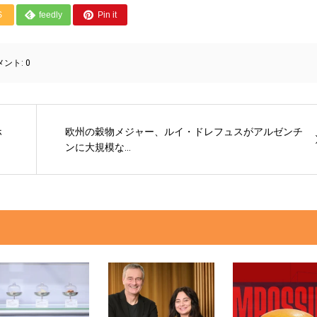
S
feedly
Pin it
メント:
0
ホ
欧州の穀物メジャー、ルイ・ドレフュスがアルゼンチ
ンに大規模な...