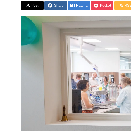
Post
Share
Hatena
Pocket
RS