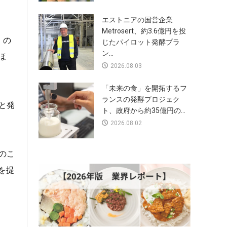
エストニアの国営企業
Metrosert、約3.6億円を投
）
の
じたパイロット発酵プラ
ン...
ほ
2026.08.03
「未来の食」を開拓するフ
ランスの発酵プロジェク
と発
ト、政府から約35億円の...
2026.08.02
のこ
を提