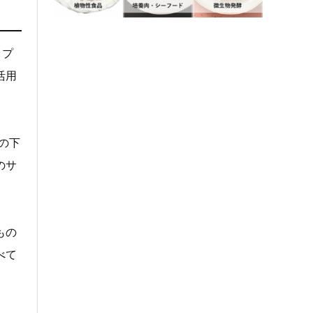
ップ
活用
の下
のサ
もの
べて