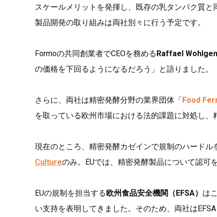
スケールメリットを発揮し、既存の乳タンパク質と
製品開発の取り組みは両社別々に行う予定です。
Formoの共同創業者でCEOを務める
Raffael Wohlgen
の価格を下回るようになるだろう」と語りました。
さらに、両社は精密発酵分野の業界団体「
Food Fer
を取っている欧州市場における法的課題に対処し、
現在のところ、精密発酵カゼインで規制のハードルを
Culture
のみ。EUでは、精密発酵製品について認可
EUの規制を担当する
欧州食品安全機関（EFSA）
は
い支持を表明してきました。そのため、両社はEFS