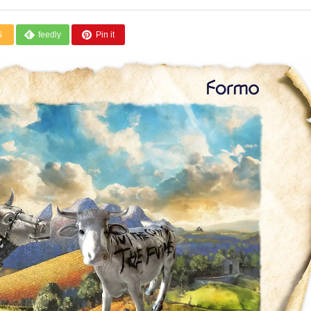
S
feedly
Pin it