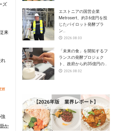
ーズ
エストニアの国営企業
Metrosert、約3.6億円を投
じたパイロット発酵プラ
ン...
従来
2026.08.03
「未来の食」を開拓するフ
ランスの発酵プロジェク
後れ
ト、政府から約35億円の...
2026.08.02
ew
の強
掛か