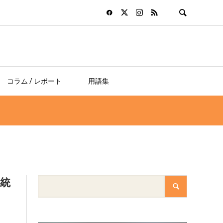
コラム / レポート
用語集
を統