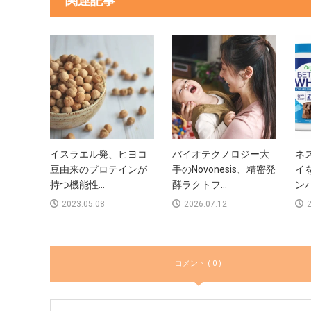
関連記事
イスラエル発、ヒヨコ
バイオテクノロジー大
ネ
豆由来のプロテインが
手のNovonesis、精密発
イ
持つ機能性...
酵ラクトフ...
ンパ
2023.05.08
2026.07.12
2
コメント ( 0 )