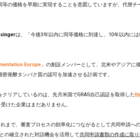
同等の価格を早期に実現することを意図していますが、代替チ
singer
は、「今後3年以内に同等価格に到達し、10年以内には
mentation Europe
」の創設メンバーとして、北米やアジアに
精密発酵タンパク質の認可を加速させる計画です。
クリアしているのは、先月米国でGRAS自己認証を取得した
N
を受けた企業はまだありません。
これまで、審査プロセスの効率化につながるとして共同申請へ
Aとの確立された対話機会を活用して
共同申請書類の作成に取り