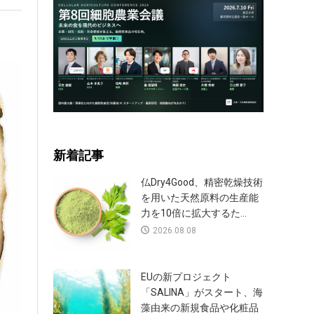
新着記事
仏Dry4Good、精密乾燥技術
を用いた天然原料の生産能
力を10倍に拡大するた...
2026.08.08
EUの新プロジェクト
「SALINA」がスタート、海
藻由来の新規食品や化粧品