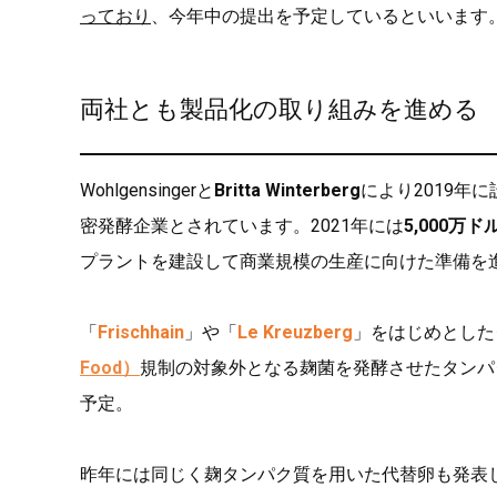
っており
、今年中の提出を予定しているといいます
両社とも製品化の取り組みを進める
Wohlgensingerと
Britta Winterberg
により2019年
密発酵企業とされています。2021年には
5,000万ド
プラントを建設して商業規模の生産に向けた準備を
「
Frischhain
」や「
Le Kreuzberg
」をはじめとした
Food）
規制の対象外となる麹菌を発酵させたタンパ
予定。
昨年には同じく麹タンパク質を用いた代替卵も発表し