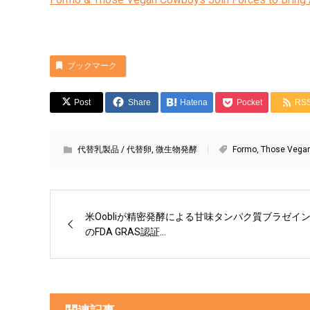
ブックマーク
Post
Share
Hatena
Pocket
RS
代替乳製品 / 代替卵
,
微生物発酵
Formo
,
Those Vega
米Oobliが精密発酵による甘味タンパク質ブラゼイ
のFDA GRAS認証...