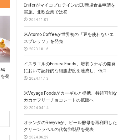
米Atomo Coffeeが世界初の「豆を使わないエ
スプレッソ」を発売
2023.10.16
イスラエルのForsea Foods、培養ウナギの開発
において記録的な細胞密度を達成し、低コ...
2024.11.13
米Voyage Foodsがカーギルと提携、持続可能な
daq
カカオフリーチョコレートの拡販へ
上場を発
2024.04.14
オランダのRevyveが、ビール酵母を再利用した
クリーンラベルの代替卵製品を発表
2024.06.29
フランスの培養フォアグラメーカーGourmey
が、EUほか4カ国で規制当局への認可申請を実