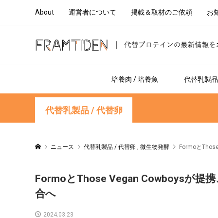
About
運営者について
掲載＆取材のご依頼
お
培養肉 / 培養魚
代替乳製品 
代替乳製品 / 代替卵
ニュース
代替乳製品 / 代替卵
,
微生物発酵
FormoとTh
FormoとThose Vegan Cowb
合へ
2024.03.23