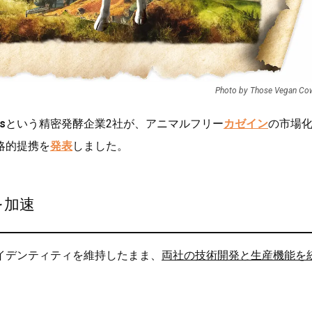
Photo by Those Vegan C
s
という精密発酵企業2社が、アニマルフリー
カゼイン
の市場
略的提携を
発表
しました。
を加速
イデンティティを維持したまま、
両社の技術開発と生産機能を