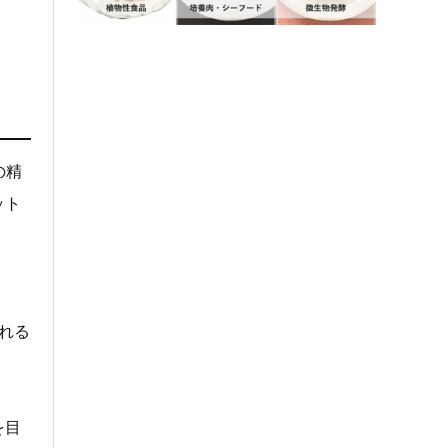
の精
ット
れる
を目