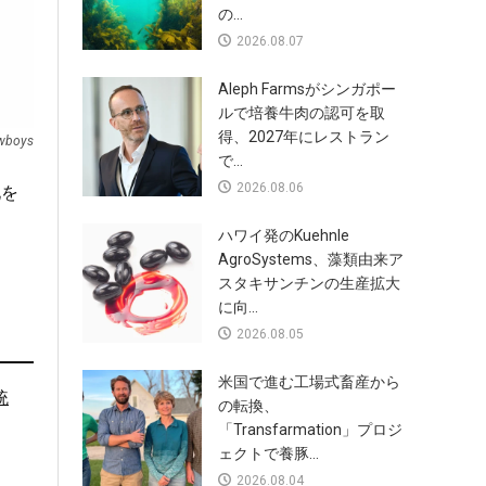
の...
2026.08.07
Aleph Farmsがシンガポー
ルで培養牛肉の認可を取
得、2027年にレストラン
owboys
で...
2026.08.06
化を
ハワイ発のKuehnle
AgroSystems、藻類由来ア
スタキサンチンの生産拡大
に向...
2026.08.05
米国で進む工場式畜産から
統
の転換、
「Transfarmation」プロジ
ェクトで養豚...
2026.08.04