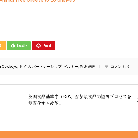
S
feedly
Pin it
n Cowboys
,
ドイツ
,
パートナーシップ
,
ベルギー
,
精密発酵
コメント:
0
ン
英国食品基準庁（FSA）が新規食品の認可プロセスを
簡素化する改革...