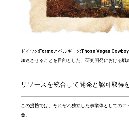
ドイツの
Formo
とベルギーの
Those Vegan Cowboy
加速させることを目的とした、研究開発における戦
リソースを統合して開発と認可取得
この提携では、それぞれ独立した事業体としてのア
合
。