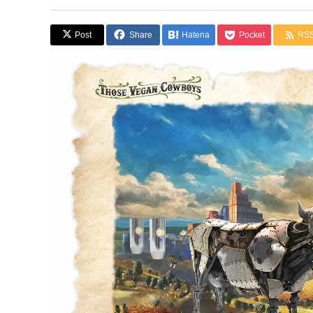
Post
Share
Hatena
Pocket
RS