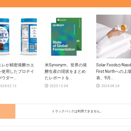
スレが精密発酵ホエ
米Synonym、世界の発
Solar FoodsがNas
を使用したプロテイ
酵生産の現状をまとめ
First Northへの
ウダー...
たレポートを...
表、9月...
024.02.13
2023.12.04
2024.08.24
トラックバックは利用できません。