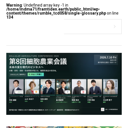
Warning
: Undefined array key -1 in
/home/mdma71/framtiden.earth/public_html/wp-
content/themes/rumble_tcd058/single-glossary.php
on line
134