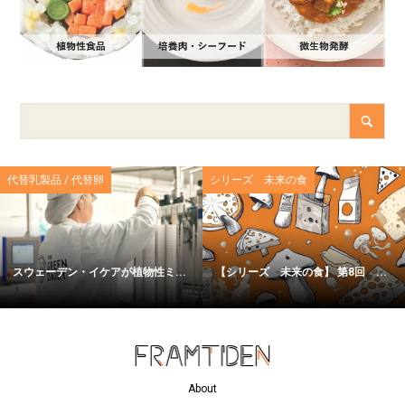
代替乳製品 / 代替卵
シリーズ 未来の食
スウェーデン・イケアが植物性ミ...
【シリーズ 未来の食】 第8回 ...
About