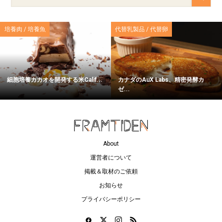
培養肉 / 培養魚
代替乳製品 / 代替卵
細胞培養カカオを開発する米Calif...
カナダのAuX Labs、精密発酵カ
ゼ...
About
運営者について
掲載＆取材のご依頼
お知らせ
プライバシーポリシー