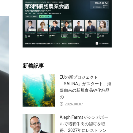
新着記事
EUの新プロジェクト
「SALINA」がスタート、海
藻由来の新規食品や化粧品
の...
2026.08.07
Aleph Farmsがシンガポー
ルで培養牛肉の認可を取
得、2027年にレストラン