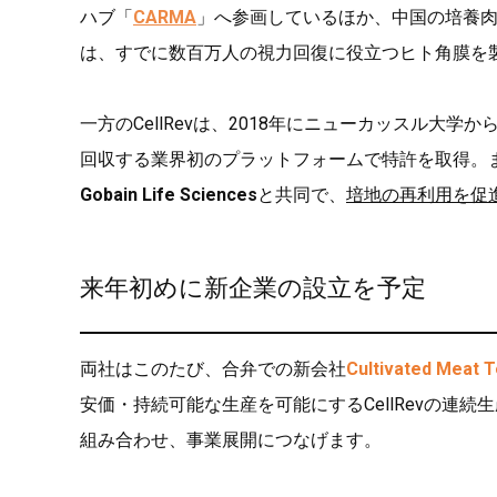
ハブ「
CARMA
」へ参画しているほか、中国の培養
は、すでに数百万人の視力回復に役立つヒト角膜を
一方のCellRevは、2018年にニューカッスル
回収する業界初のプラットフォームで特許を取得。
Gobain Life Sciences
と共同で、
培地の再利用を促
来年初めに新企業の設立を予定
両社はこのたび、合弁での新会社
Cultivated Meat 
安価・持続可能な生産を可能にするCellRevの連続生産
組み合わせ、事業展開につなげます。