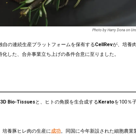
Photo by Harry Dona on Un
独自の連続生産プラットフォームを保有する
CellRev
が、培養
特化した、合弁事業立ち上げの条件合意に至りました。
業
3D Bio-Tissues
と、ヒトの角膜を生合成する
Kerato
を100％
、培養豚ヒレ肉の生産に
成功
。同国に今年新設された細胞農業