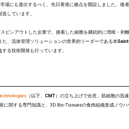
肉市場にも進出するべく、先日香港に拠点を開設しました。後
製造しています。
大学からスピンアウトした企業で、接着した細胞を継続的に増殖・剥
また、流体管理ソリューションの世界的リーダーである米
Saint
進
する技術開発も行っています。
Technologies
（以下、
CMT
）の立ち上げで合意。筋細胞の迅速
に関する専門知識と、3D Bio-Tissuesの食肉組織形成ノウ