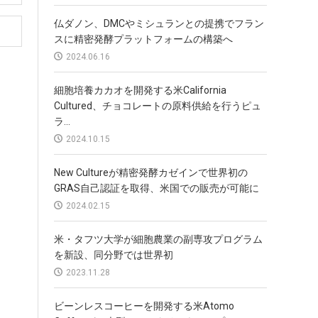
仏ダノン、DMCやミシュランとの提携でフラン
スに精密発酵プラットフォームの構築へ
2024.06.16
細胞培養カカオを開発する米California
Cultured、チョコレートの原料供給を行うピュ
ラ...
2024.10.15
New Cultureが精密発酵カゼインで世界初の
GRAS自己認証を取得、米国での販売が可能に
2024.02.15
米・タフツ大学が細胞農業の副専攻プログラム
を新設、同分野では世界初
2023.11.28
ビーンレスコーヒーを開発する米Atomo