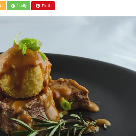
S
feedly
Pin it