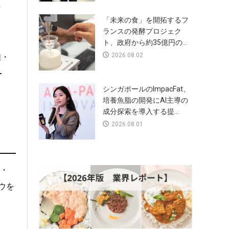
者
「未来の食」を開拓するフ
ランスの発酵プロジェク
ト、政府から約35億円の...
2026.08.02
離・
-
シンガポールのImpacFat、
培養魚脂の開発にAI主導の
成分探索を導入する提...
2026.08.01
・
ハウを