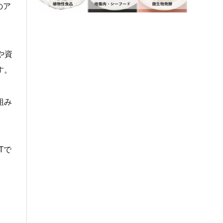
のア
や資
す。
組み
Tで