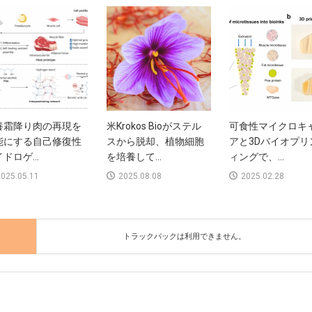
養霜降り肉の再現を
米Krokos Bioがステル
可食性マイクロキ
能にする自己修復性
スから脱却、植物細胞
アと3Dバイオプリ
ドロゲ...
を培養して...
ィングで、...
025.05.11
2025.08.08
2025.02.28
トラックバックは利用できません。