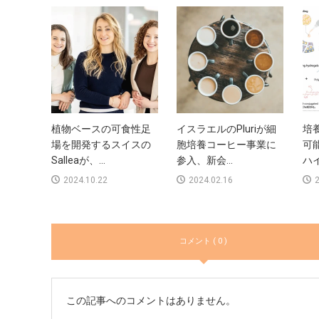
植物ベースの可食性足
イスラエルのPluriが細
培
場を開発するスイスの
胞培養コーヒー事業に
可
Salleaが、...
参入、新会...
ハイ
2024.10.22
2024.02.16
2
コメント ( 0 )
この記事へのコメントはありません。