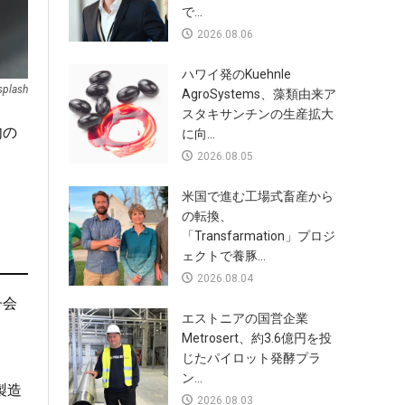
で...
2026.08.06
ハワイ発のKuehnle
splash
AgroSystems、藻類由来ア
スタキサンチンの生産拡大
肉の
に向...
2026.08.05
米国で進む工場式畜産から
の転換、
「Transfarmation」プロジ
ェクトで養豚...
2026.08.04
子会
エストニアの国営企業
Metrosert、約3.6億円を投
じたパイロット発酵プラ
ン...
製造
2026.08.03