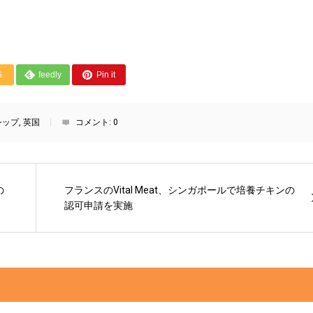
S
feedly
Pin it
シップ
,
英国
コメント:
0
の
フランスのVital Meat、シンガポールで培養チキンの
認可申請を実施