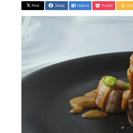
Post
Share
Hatena
Pocket
RS