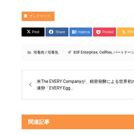
ブックマーク
Post
Share
Hatena
Pocket
RS
培養肉 / 培養魚
BSF Enterprise
,
CellRev
,
パートナー
米The EVERY Companyが、精密発酵による世界初
液卵「EVERY Egg...
関連記事