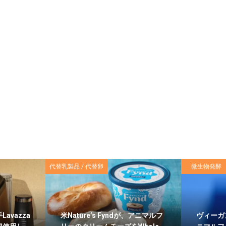
代替乳製品 / 代替卵
微生物発酵
avazza
米Nature’s Fyndが、アニマルフ
ヴィーガン