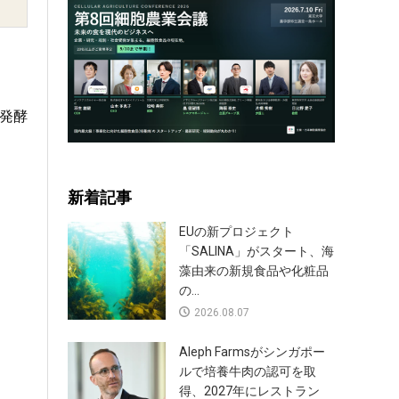
発酵
新着記事
EUの新プロジェクト
「SALINA」がスタート、海
藻由来の新規食品や化粧品
の...
2026.08.07
Aleph Farmsがシンガポー
ルで培養牛肉の認可を取
得、2027年にレストラン