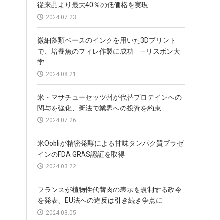
従来品より最大40％の低価格を実現
2024.07.23
微細藻類ベースのインクを用いた3Dプリント
で、培養魚のフィレ作製に成功 —リスボン大
学
2024.08.21
米・マサチューセッツ州が代替プロテインへの
関与を強化、新法で業界への投資を約束
2024.07.26
米Oobliが精密発酵による甘味タンパク質ブラゼ
インのFDA GRAS認証を取得
2024.03.22
フランスが植物性代替肉の表示を規制する政令
を発表、EU法への違反は引き続き争点に
2024.03.05