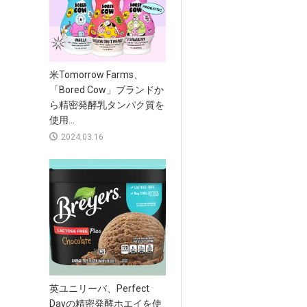
米Tomorrow Farms、
「Bored Cow」ブランドか
ら精密発酵乳タンパク質を
使用...
2024.03.16
英ユニリーバ、Perfect
Dayの精密発酵ホエイを使