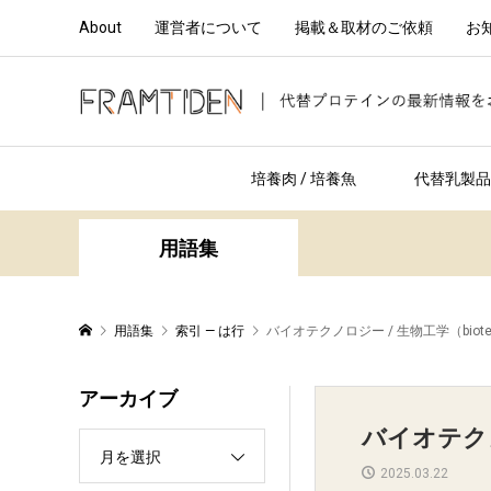
About
運営者について
掲載＆取材のご依頼
お
培養肉 / 培養魚
代替乳製品 
用語集
用語集
索引 — は行
バイオテクノロジー / 生物工学（biotec
アーカイブ
バイオテクノロ
月を選択
2025.03.22