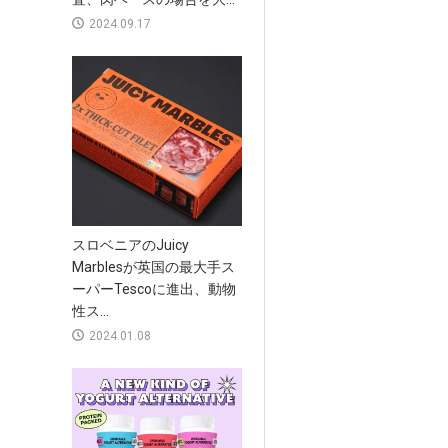
2024.09.17
スロベニアのJuicy
Marblesが英国の最大手ス
ーパーTescoに進出、動物
性ス...
2024.01.08