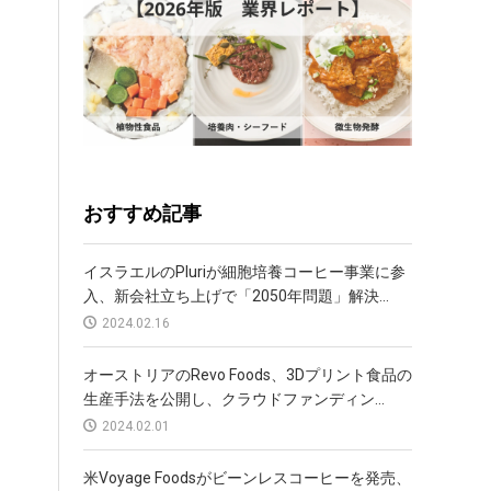
おすすめ記事
イスラエルのPluriが細胞培養コーヒー事業に参
入、新会社立ち上げで「2050年問題」解決...
2024.02.16
オーストリアのRevo Foods、3Dプリント食品の
生産手法を公開し、クラウドファンディン...
2024.02.01
米Voyage Foodsがビーンレスコーヒーを発売、