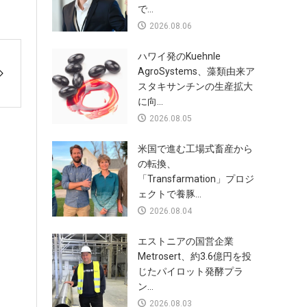
で...
2026.08.06
ハワイ発のKuehnle
AgroSystems、藻類由来ア
スタキサンチンの生産拡大
に向...
2026.08.05
米国で進む工場式畜産から
の転換、
「Transfarmation」プロジ
ェクトで養豚...
2026.08.04
エストニアの国営企業
Metrosert、約3.6億円を投
じたパイロット発酵プラ
ン...
2026.08.03