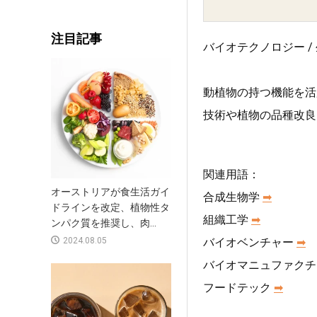
注目記事
バイオテクノロジー / 生
動植物の持つ機能を活
技術や植物の品種改良
関連用語：
オーストリアが食生活ガイ
合成生物学
➡︎
ドラインを改定、植物性タ
組織工学
➡︎
ンパク質を推奨し、肉...
2024.08.05
バイオベンチャー
➡︎
バイオマニュファクチ
フードテック
➡︎