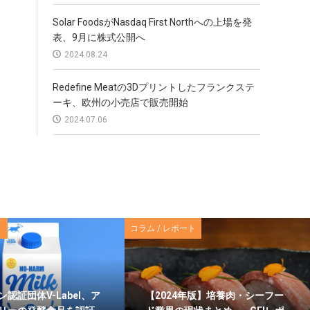
Solar FoodsがNasdaq First Northへの上場を発
表、9月に株式公開へ
2024.08.24
Redefine Meatの3Dプリントしたフランクステ
ーキ、欧州の小売店で販売開始
2024.07.06
コラム / レポート
認証団体V-Label、ア
【2024年版】培養肉・シーフー