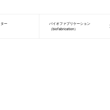
スター
バイオファブリケーション
（biofabrication）