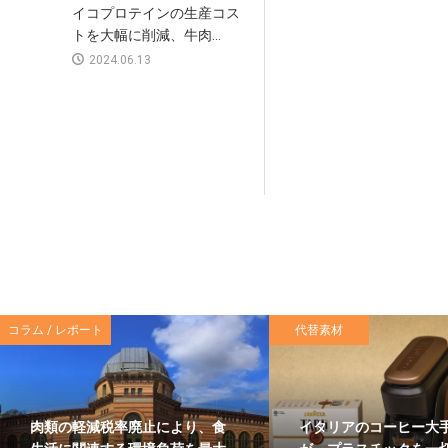
イコプロテインの生産コス
トを大幅に削減、牛肉...
2024.06.13
コラム / レポート
代替素材
肉類の軽減税率廃止により、食
イタリアのコーヒー大手L