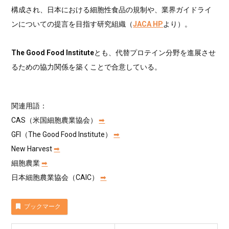
構成され、日本における細胞性食品の規制や、業界ガイドライ
ンについての提言を目指す研究組織（
JACA HP
より）。
The Good Food Institute
とも、代替プロテイン分野を進展させ
るための協力関係を築くことで合意している。
関連用語：
CAS（米国細胞農業協会）
➡︎
GFI（The Good Food Institute）
➡︎
New Harvest
➡︎
細胞農業
➡︎
日本細胞農業協会（CAIC）
➡︎
ブックマーク