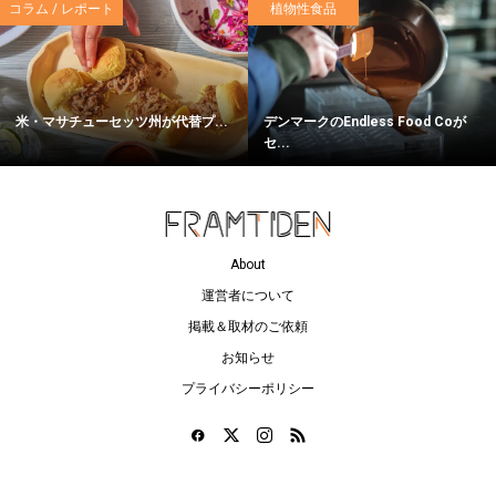
コラム / レポート
植物性食品
米・マサチューセッツ州が代替プ...
デンマークのEndless Food Coが
セ...
About
運営者について
掲載＆取材のご依頼
お知らせ
プライバシーポリシー