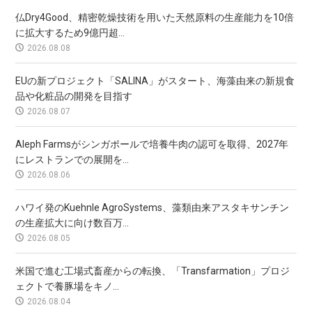
仏Dry4Good、精密乾燥技術を用いた天然原料の生産能力を10倍
に拡大するため9億円超...
2026.08.08
EUの新プロジェクト「SALINA」がスタート、海藻由来の新規食
品や化粧品の開発を目指す
2026.08.07
Aleph Farmsがシンガポールで培養牛肉の認可を取得、2027年
にレストランでの展開を...
2026.08.06
ハワイ発のKuehnle AgroSystems、藻類由来アスタキサンチン
の生産拡大に向け数百万...
2026.08.05
米国で進む工場式畜産からの転換、「Transfarmation」プロジ
ェクトで養豚場をキノ...
2026.08.04