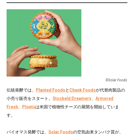
©︎Solar Foods
伝統発酵では、
Planted Foods
と
Chunk Foods
が代替肉製品の
小売り販売をスタート。
Stockeld Dreamery
、
Armored
Fresh
、
Plonts
は米国で植物性チーズの展開を開始していま
す。
バイオマス発酵では、
Solar Foods
の空気由来タンパク質が、