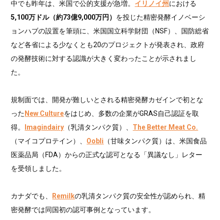
中でも昨年は、米国で公的支援が急増。
イリノイ州
における
5,100万ドル（約73億9,000万円）
を投じた精密発酵イノベーシ
ョンハブの設置を筆頭に、米国国立科学財団（NSF）、国防総省
など各省による少なくとも20のプロジェクトが発表され、政府
の発酵技術に対する認識が大きく変わったことが示されまし
た。
規制面では、開発が難しいとされる精密発酵カゼインで初とな
った
New Culture
をはじめ、多数の企業がGRAS自己認証を取
得。
Imagindairy
（乳清タンパク質）、
The Better Meat Co.
（マイコプロテイン）、
Oobli
（甘味タンパク質）は、米国食品
医薬品局（FDA）からの正式な認可となる「異議なし」レター
を受領しました。
カナダでも、
Remilk
の乳清タンパク質の安全性が認められ、精
密発酵では同国初の認可事例となっています。