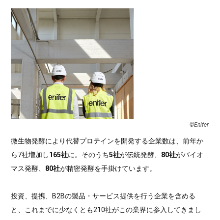
©Enifer
微生物発酵により代替プロテインを開発する企業数は、前年か
ら7社増加し
165社
に。そのうち
5社
が伝統発酵、
80社
がバイオ
マス発酵、
80社
が精密発酵を手掛けています。
投資、提携、B2Bの製品・サービス提供を行う企業を含める
と、これまでに少なくとも210社がこの業界に参入してきまし