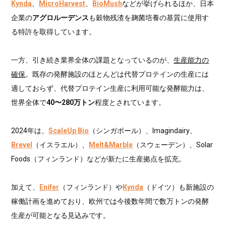
Kynda
、
MicroHarvest
、
BioMush
などが挙げられるほか、日本
企業の
アグロルーデンス
も穀物残渣を麹菌培養の基質に使用す
る特許を取得しています。
一方、引き続き業界全体の課題となっているのが、
生産能力の
確保
。既存の発酵施設のほとんどは代替プロテインの生産には
適しておらず、代替プロテイン生産に利用可能な発酵能力は、
世界全体で
40〜280万トン
程度とされています。
2024年は、
ScaleUp Bio
（シンガポール）、Imagindairy、
Brevel
（イスラエル）、
Melt&Marble
（スウェーデン）、Solar
Foods（フィンランド）などが新たに生産拠点を拡充。
加えて、
Enifer
（フィンランド）や
Kynda
（ドイツ）も新施設の
稼働計画を進めており、欧州では今後数年間で数万トンの発酵
生産が可能となる見込みです。