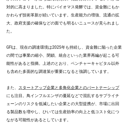
対的に高まりました。特にバイオマス発酵では、資金難にもか
かわらず技術革新が続いています。生産能力の増強、流通の拡
大、政府支援の確保などの面でも明るいニュースが見られまし
た。
GFIは、現在の調達環境は2025年も持続し、資金難に陥った企業
の間では事業の縮小、閉鎖、統合といった業界再編が起こる可
能性があると指摘。上述のとおり、ベンチャーキャピタル以外
も含めた多面的な調達策が重要になると強調しています。
また、
スタートアップ企業と多角化企業とのパートナーシップ
にも注目。鳥インフルエンザの蔓延などで混乱するサプライチ
ェーンのリスクを低減したい企業との大型提携が、市場に出回
る製品数を増やし、ひいては生産効率の向上と低コスト化につ
ながる可能性があるとしています。