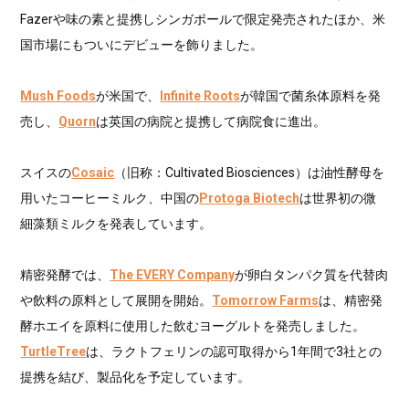
Fazerや味の素と提携しシンガポールで限定発売されたほか、米
国市場にもついにデビューを飾りました。
Mush Foods
が米国で、
Infinite Roots
が韓国で菌糸体原料を発
売し、
Quorn
は英国の病院と提携して病院食に進出。
スイスの
Cosaic
（旧称：Cultivated Biosciences）は油性酵母を
用いたコーヒーミルク、中国の
Protoga Biotech
は世界初の微
細藻類ミルクを発表しています。
精密発酵では、
The EVERY Company
が卵白タンパク質を代替肉
や飲料の原料として展開を開始。
Tomorrow Farms
は、精密発
酵ホエイを原料に使用した飲むヨーグルトを発売しました。
TurtleTree
は、ラクトフェリンの認可取得から1年間で3社との
提携を結び、製品化を予定しています。