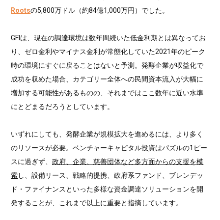
Roots
の5,800万ドル（約84億1,000万円）でした。
GFIは、現在の調達環境は数年間続いた低金利期とは異なってお
り、ゼロ金利やマイナス金利が常態化していた2021年のピーク
時の環境にすぐに戻ることはないと予測。発酵企業が収益化で
成功を収めた場合、カテゴリー全体への民間資本流入が大幅に
増加する可能性があるものの、それまではここ数年に近い水準
にとどまるだろうとしています。
いずれにしても、発酵企業が規模拡大を進めるには、より多く
のリソースが必要。ベンチャーキャピタル投資はパズルの1ピー
スに過ぎず、
政府、企業、慈善団体など多方面からの支援を模
索
し、設備リース、戦略的提携、政府系ファンド、ブレンデッ
ド・ファイナンスといった多様な資金調達ソリューションを開
発することが、これまで以上に重要と指摘しています。