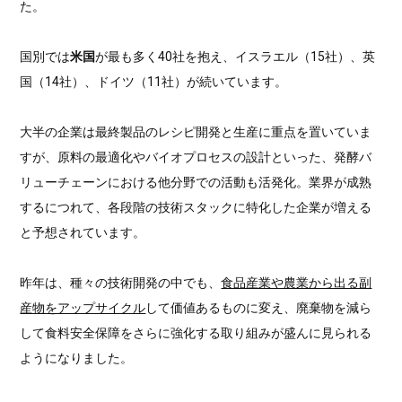
た。
国別では
米国
が最も多く40社を抱え、イスラエル（15社）、英
国（14社）、ドイツ（11社）が続いています。
大半の企業は最終製品のレシピ開発と生産に重点を置いていま
すが、原料の最適化やバイオプロセスの設計といった、発酵バ
リューチェーンにおける他分野での活動も活発化。業界が成熟
するにつれて、各段階の技術スタックに特化した企業が増える
と予想されています。
昨年は、種々の技術開発の中でも、
食品産業や農業から出る副
産物をアップサイクル
して価値あるものに変え、廃棄物を減ら
して食料安全保障をさらに強化する取り組みが盛んに見られる
ようになりました。