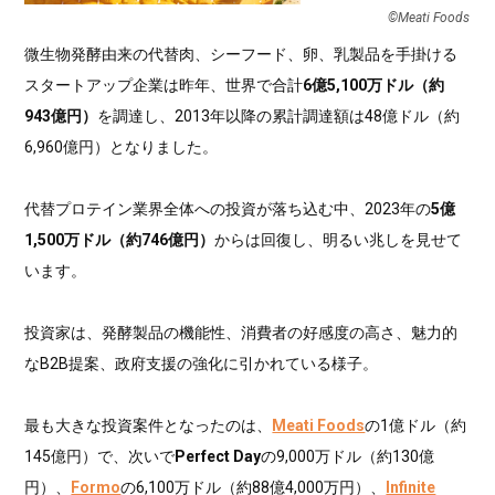
©Meati Foods
微生物発酵由来の代替肉、シーフード、卵、乳製品を手掛ける
スタートアップ企業は昨年、世界で合計
6億5,100万ドル（約
943億円）
を調達し、2013年以降の累計調達額は48億ドル（約
6,960億円）となりました。
代替プロテイン業界全体への投資が落ち込む中、2023年の
5億
1,500万ドル（約746億円）
からは回復し、明るい兆しを見せて
います。
投資家は、発酵製品の機能性、消費者の好感度の高さ、魅力的
なB2B提案、政府支援の強化に引かれている様子。
最も大きな投資案件となったのは、
Meati Foods
の1億ドル（約
145億円）で、次いで
Perfect Day
の9,000万ドル（約130億
円）、
Formo
の6,100万ドル（約88億4,000万円）、
Infinite