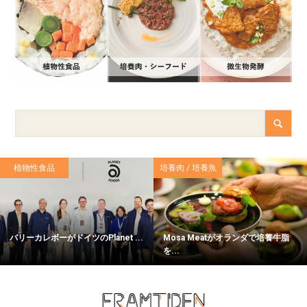
植物性食品
培養肉 / 培養魚
バリーカレボーがドイツのPlanet ...
Mosa Meatがオランダで培養牛脂
を...