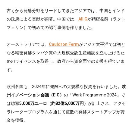
古くから発酵分野をリードしてきたアジアでは、中国とインド
の政府による貢献が顕著。中国では、
All G
が精密発酵（ラクト
フェリン）で初めての認可事例を作りました。
オーストラリアでは、
Cauldron Ferm
がアジア太平洋では初と
なる精密発酵タンパク質の大規模受託生産施設を立ち上げるた
めのライセンスを取得し、政府から資金面での支援も得ていま
す。
欧州各国も、2024年に発酵への大規模な投資を行いました。
欧
州イノベーション会議（EIC）
の「Work Programme 2024」で
は総額
5,000万ユーロ（約82億6,000万円）
が計上され、アクセ
ラレータープログラムを通じて複数の発酵スタートアップが資
金を獲得。