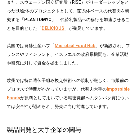
また、スウェーデン国立研究所（RISE）がリーダーシップをと
ったEU全体のプロジェクトとして、菌糸体ベースの代替肉を研
究する「
PLANTOMYC
」、代替乳製品への移行を加速させるこ
とを目的とした「
DELICIOUS
」が発足しています。
英国では発酵生産ハブ「
Microbial Food Hub
」が新設され、フ
ランスやフィンランド、イスラエルの政府系機関も、企業活動
や研究に対して資金を拠出しました。
欧州では特に遺伝子組み換え技術への規制が厳しく、市販前の
プロセスで時間がかかっていますが、代替肉大手の
Impossible
Foods
が原料として用いている精密発酵ヘムタンパク質につい
ては安全性が認められ、発売に向け前進しています。
製品開発と大手企業の関与