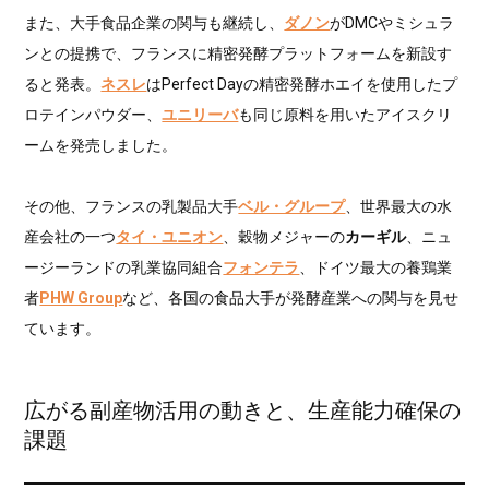
また、大手食品企業の関与も継続し、
ダノン
がDMCやミシュラ
ンとの提携で、フランスに精密発酵プラットフォームを新設す
ると発表。
ネスレ
はPerfect Dayの精密発酵ホエイを使用したプ
ロテインパウダー、
ユニリーバ
も同じ原料を用いたアイスクリ
ームを発売しました。
その他、フランスの乳製品大手
ベル・グループ
、世界最大の水
産会社の一つ
タイ・ユニオン
、穀物メジャーの
カーギル
、ニュ
ージーランドの乳業協同組合
フォンテラ
、ドイツ最大の養鶏業
者
PHW Group
など、各国の食品大手が発酵産業への関与を見せ
ています。
広がる副産物活用の動きと、生産能力確保の
課題