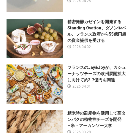
2026.04.25
精密発酵カゼインを開発する
Standing Ovation、ダノンやベ
ル、フランス政府から55億円超
の資金提供を受ける
2026.04.02
フランスのJay&Joyが、カシュ
ーナッツチーズの欧州展開拡大
に向けて約3.7億円を調達
2026.04.01
精米時の副産物を活用して高タ
ンパクの植物性チーズを開発
—米・アーカンソー大学
2026.03.28