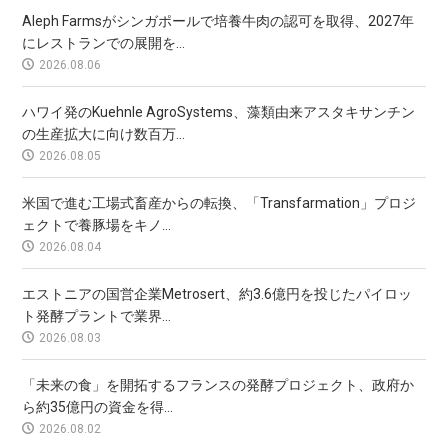
Aleph Farmsがシンガポールで培養牛肉の認可を取得、2027年
にレストランでの展開を...
2026.08.06
ハワイ発のKuehnle AgroSystems、藻類由来アスタキサンチン
の生産拡大に向け数百万...
2026.08.05
米国で進む工場式畜産からの転換、「Transfarmation」プロジ
ェクトで養豚場をキノ...
2026.08.04
エストニアの国営企業Metrosert、約3.6億円を投じたパイロッ
ト発酵プラントで業界...
2026.08.03
「未来の食」を開拓するフランスの発酵プロジェクト、政府か
ら約35億円の資金を得...
2026.08.02