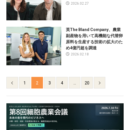
2026.02.27
英The Bland Company、農業
副産物を用いて高機能な代替卵
原料を生産する技術の拡大のた
め4億円超を調達
2026.02.18
1
2
3
4
…
20

