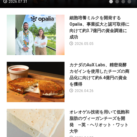
2026.07.31
1
2
3
4
細胞培養ミルクを開発する
Opalia、事業拡大と認可取得に
向けて約3.7億円の資金調達に
成功
2026.05.05
カナダのAuX Labs、精密発酵
カゼインを使用したチーズの商
品化に向けて約6.4億円の資金
を獲得
2026.04.26
オレオゲル技術を用いて低飽和
脂肪のヴィーガンチーズを開
発 —英・ヘリオット・ワット
大学