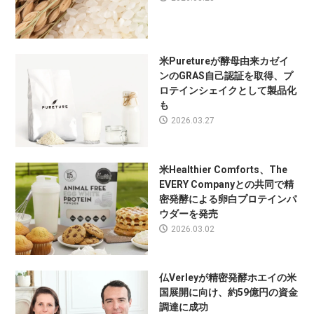
米Puretureが酵母由来カゼイ
ンのGRAS自己認証を取得、プ
ロテインシェイクとして製品化
も
2026.03.27
米Healthier Comforts、The
EVERY Companyとの共同で精
密発酵による卵白プロテインパ
ウダーを発売
2026.03.02
仏Verleyが精密発酵ホエイの米
国展開に向け、約59億円の資金
調達に成功