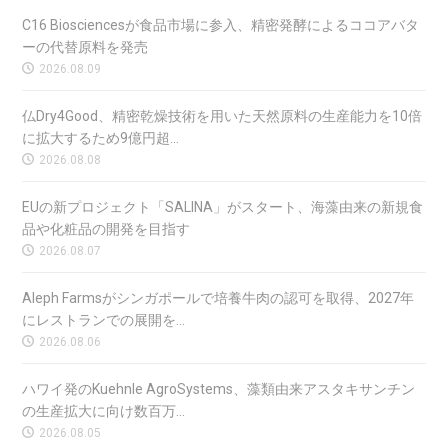
C16 Biosciencesが食品市場に参入、精密発酵によるココアバタ
ーの代替原料を発売
2026.08.09
仏Dry4Good、精密乾燥技術を用いた天然原料の生産能力を10倍
に拡大するため9億円超...
2026.08.08
EUの新プロジェクト「SALINA」がスタート、海藻由来の新規食
品や化粧品の開発を目指す
2026.08.07
Aleph Farmsがシンガポールで培養牛肉の認可を取得、2027年
にレストランでの展開を...
2026.08.06
ハワイ発のKuehnle AgroSystems、藻類由来アスタキサンチン
の生産拡大に向け数百万...
2026.08.05