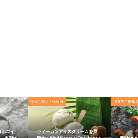
代替乳製品 / 代替卵
培養肉 / 培養
発酵ホエイ
ヴィーガンアイスクリームを展
豪Magi