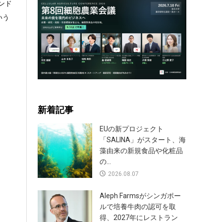
ンド
いう
新着記事
EUの新プロジェクト
「SALINA」がスタート、海
藻由来の新規食品や化粧品
の...
2026.08.07
Aleph Farmsがシンガポー
ルで培養牛肉の認可を取
得、2027年にレストラン