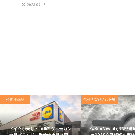
2023.09.16
植物性食品
代替乳製品 / 代替卵
ドイツ小売り・Lidlのヴィーガン
仏Bon Vivantが精密