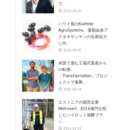
で...
2026.08.06
ハワイ発のKuehnle
AgroSystems、藻類由来ア
スタキサンチンの生産拡大
に向...
2026.08.05
米国で進む工場式畜産から
の転換、
「Transfarmation」プロジ
ェクトで養豚...
2026.08.04
エストニアの国営企業
Metrosert、約3.6億円を投
じたパイロット発酵プラ
ン...
2026.08.03