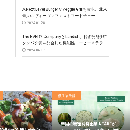
米Next Level BurgerがVeggie Grillを買収、北米
最大のヴィーガンファストフードチェー...
2024.01.28
The EVERY CompanyとLandish、精密発酵卵白
タンパク質を配合した機能性コーヒー＆ラテ...
2024.06.17
魚
微生物発酵
韓国の精密発酵企業INTAKEが、
c Valleyが血清を使わな