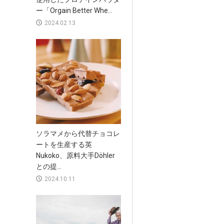
ー「Orgain Better Whe...
2024.02.13
ソラマメから代替チョコレ
ートを生産する英
Nukoko、原料大手Döhler
との提...
2024.10.11