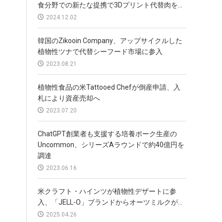
食分野での新たな提携で3Dプリント代替肉を...
2024.12.02
韓国のZikooin Company、アップサイクルした
植物性ツナで代替シーフード市場に参入
2023.08.21
植物性食品の米Tattooed Chefが倒産申請、入
札により資産売却へ
2023.07.20
ChatGPT創業者も支援する培養ポーク生産の
Uncommon、シリーズAラウンドで約40億円を
調達
2023.06.16
米クラフト・ハインツが植物性デザートに参
入、「JELL-O」ブランドからオーツミルクが...
2025.04.26