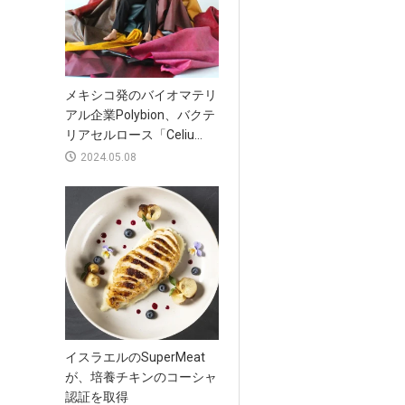
メキシコ発のバイオマテリ
アル企業Polybion、バクテ
リアセルロース「Celiu...
2024.05.08
イスラエルのSuperMeat
が、培養チキンのコーシャ
認証を取得