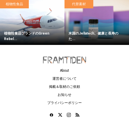
植物性食品
代替素材
植物性食品ブランドのGreen
米国のJellatech、健康と長寿の
Rebel...
た...
About
運営者について
掲載＆取材のご依頼
お知らせ
プライバシーポリシー