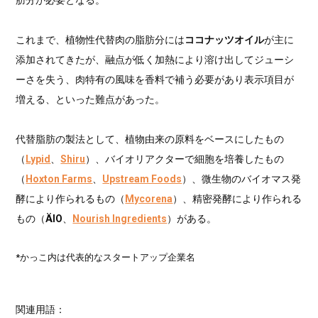
肪分が必要となる。
これまで、植物性代替肉の脂肪分には
ココナッツオイル
が主に
添加されてきたが、融点が低く加熱により溶け出してジューシ
ーさを失う、肉特有の風味を香料で補う必要があり表示項目が
増える、といった難点があった。
代替脂肪の製法として、植物由来の原料をベースにしたもの
（
Lypid
、
Shiru
）、バイオリアクターで細胞を培養したもの
（
Hoxton Farms
、
Upstream Foods
）、微生物のバイオマス発
酵により作られるもの（
Mycorena
）、精密発酵により作られる
もの（
ÄIO
、
Nourish Ingredients
）がある。
*かっこ内は代表的なスタートアップ企業名
関連用語：