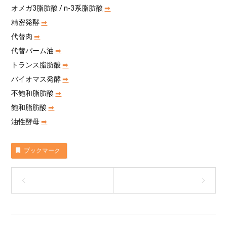
オメガ3脂肪酸 / n-3系脂肪酸
➡︎
精密発酵
➡︎
代替肉
➡︎
代替パーム油
➡︎
トランス脂肪酸
➡︎
バイオマス発酵
➡︎
不飽和脂肪酸
➡︎
飽和脂肪酸
➡︎
油性酵母
➡︎
ブックマーク