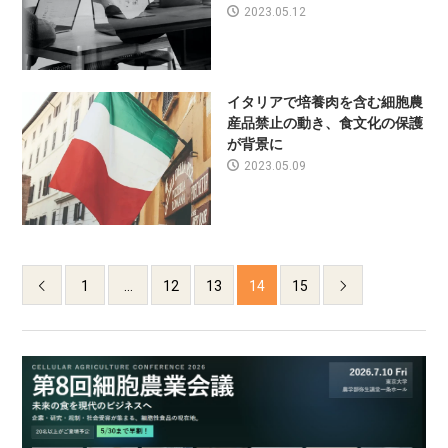
2023.05.12
イタリアで培養肉を含む細胞農
産品禁止の動き、食文化の保護
が背景に
2023.05.09
1
…
12
13
14
15

