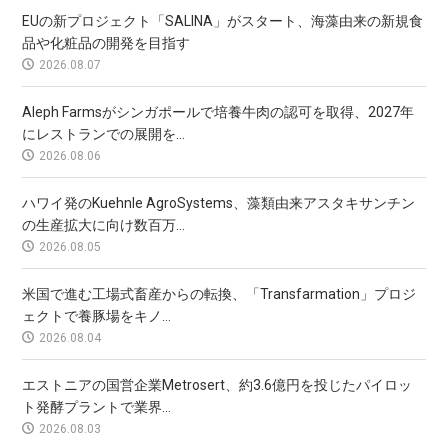
EUの新プロジェクト「SALINA」がスタート、海藻由来の新規食
品や化粧品の開発を目指す
2026.08.07
Aleph Farmsがシンガポールで培養牛肉の認可を取得、2027年
にレストランでの展開を...
2026.08.06
ハワイ発のKuehnle AgroSystems、藻類由来アスタキサンチン
の生産拡大に向け数百万...
2026.08.05
米国で進む工場式畜産からの転換、「Transfarmation」プロジ
ェクトで養豚場をキノ...
2026.08.04
エストニアの国営企業Metrosert、約3.6億円を投じたパイロッ
ト発酵プラントで業界...
2026.08.03