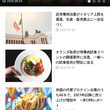
2026.08.04
1
2
3
4
反培養肉法案がイタリア上院を
通過、生産・販売禁止に一歩近
づく
2023.07.24
オランダ政府が培養肉試食イベ
ントの開催要件に合意、一般へ
の試食提供が間近に迫る
2023.07.07
米国の代替プロテイン企業のう
ち66％で、2021年以降に売り
上げが増加中 —米CRBレポー
ト