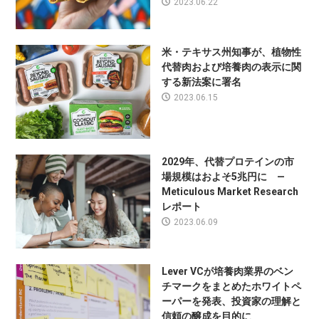
2023.06.22
米・テキサス州知事が、植物性
代替肉および培養肉の表示に関
する新法案に署名
2023.06.15
2029年、代替プロテインの市
場規模はおよそ5兆円に —
Meticulous Market Research
レポート
2023.06.09
Lever VCが培養肉業界のベン
チマークをまとめたホワイトペ
ーパーを発表、投資家の理解と
信頼の醸成を目的に