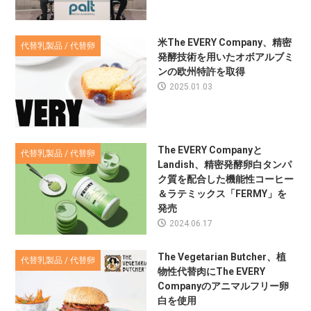
米The EVERY Company、精密
代替乳製品 / 代替卵
発酵技術を用いたオボアルブミ
ンの欧州特許を取得
2025.01.03
The EVERY Companyと
代替乳製品 / 代替卵
Landish、精密発酵卵白タンパ
ク質を配合した機能性コーヒー
＆ラテミックス「FERMY」を
発売
2024.06.17
The Vegetarian Butcher、植
代替乳製品 / 代替卵
物性代替肉にThe EVERY
Companyのアニマルフリー卵
白を使用