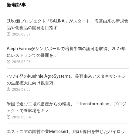
新着記事
EUの新プロジェクト「SALINA」がスタート、海藻由来の新規食
品や化粧品の開発を目指す
2026.08.07
Aleph Farmsがシンガポールで培養牛肉の認可を取得、2027年
にレストランでの展開を...
2026.08.06
ハワイ発のKuehnle AgroSystems、藻類由来アスタキサンチン
の生産拡大に向け数百万...
2026.08.05
米国で進む工場式畜産からの転換、「Transfarmation」プロジ
ェクトで養豚場をキノ...
2026.08.04
エストニアの国営企業Metrosert、約3.6億円を投じたパイロッ