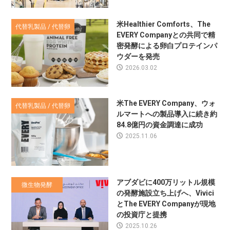
米Healthier Comforts、The
代替乳製品 / 代替卵
EVERY Companyとの共同で精
密発酵による卵白プロテインパ
ウダーを発売
2026.03.02
米The EVERY Company、ウォ
代替乳製品 / 代替卵
ルマートへの製品導入に続き約
84.8億円の資金調達に成功
2025.11.06
アブダビに400万リットル規模
微生物発酵
の発酵施設立ち上げへ、Vivici
とThe EVERY Companyが現地
の投資庁と提携
2025.10.26