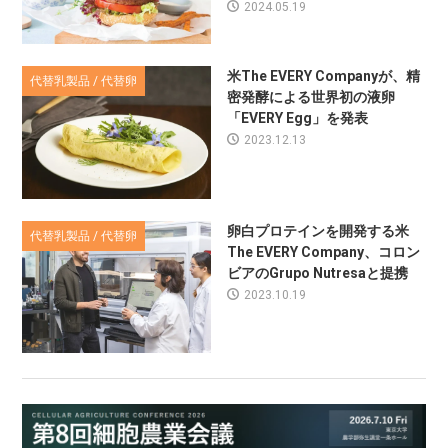
2024.05.19
米The EVERY Companyが、精
代替乳製品 / 代替卵
密発酵による世界初の液卵
「EVERY Egg」を発表
2023.12.13
卵白プロテインを開発する米
代替乳製品 / 代替卵
The EVERY Company、コロン
ビアのGrupo Nutresaと提携
2023.10.19