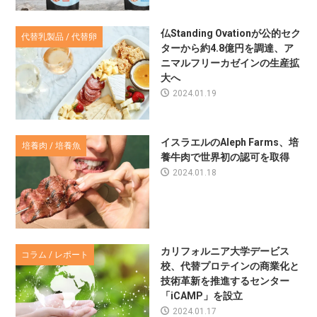
仏Standing Ovationが公的セク
代替乳製品 / 代替卵
ターから約4.8億円を調達、ア
ニマルフリーカゼインの生産拡
大へ
2024.01.19
イスラエルのAleph Farms、培
培養肉 / 培養魚
養牛肉で世界初の認可を取得
2024.01.18
カリフォルニア大学デービス
コラム / レポート
校、代替プロテインの商業化と
技術革新を推進するセンター
「iCAMP」を設立
2024.01.17