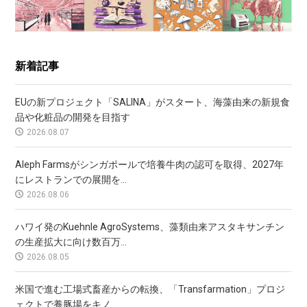
新着記事
EUの新プロジェクト「SALINA」がスタート、海藻由来の新規食
品や化粧品の開発を目指す
2026.08.07
Aleph Farmsがシンガポールで培養牛肉の認可を取得、2027年
にレストランでの展開を...
2026.08.06
ハワイ発のKuehnle AgroSystems、藻類由来アスタキサンチン
の生産拡大に向け数百万...
2026.08.05
米国で進む工場式畜産からの転換、「Transfarmation」プロジ
ェクトで養豚場をキノ...