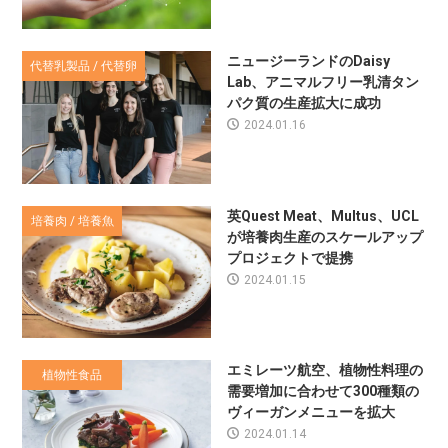
ニュージーランドのDaisy
代替乳製品 / 代替卵
Lab、アニマルフリー乳清タン
パク質の生産拡大に成功
2024.01.16
英Quest Meat、Multus、UCL
培養肉 / 培養魚
が培養肉生産のスケールアップ
プロジェクトで提携
2024.01.15
エミレーツ航空、植物性料理の
植物性食品
需要増加に合わせて300種類の
ヴィーガンメニューを拡大
2024.01.14