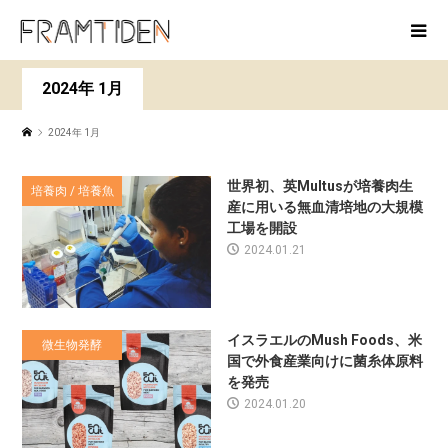
2024年 1月
2024年 1月
世界初、英Multusが培養肉生
培養肉 / 培養魚
産に用いる無血清培地の大規模
工場を開設
2024.01.21
イスラエルのMush Foods、米
微生物発酵
国で外食産業向けに菌糸体原料
を発売
2024.01.20