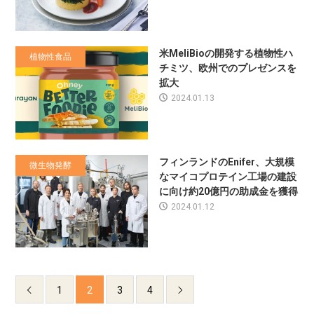
米MeliBioの開発する植物性ハ
植物性食品
チミツ、欧州でのプレゼンスを
拡大
2024.01.13
フィンランドのEnifer、大規模
微生物発酵
なマイコプロテイン工場の建設
に向け約20億円の助成金を獲得
2024.01.12
1
2
3
4

