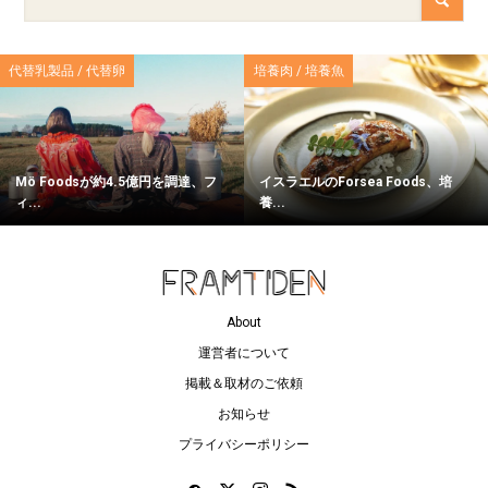
代替乳製品 / 代替卵
培養肉 / 培養魚
Mö Foodsが約4.5億円を調達、フ
イスラエルのForsea Foods、培
ィ...
養...
About
運営者について
掲載＆取材のご依頼
お知らせ
プライバシーポリシー